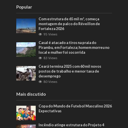
Popular
Com estrutura de 65 mil m², começa
montagem de palco do Réveillon de
Fortaleza 2026
95 Views
Casal é atacado a tiros na praia do
Pirambu, em Fortaleza; homem morreu no
local e mulher foi socorrida
83 Views
Ceará termina 2025 com 60 mil novos
postos de trabalho e menor taxa de
desemprego
80 Views
Mais discutido
Copa do Mundo de Futebol Masculino 2026
Expectativas
Incêndio atinge estrutura do Projeto 4