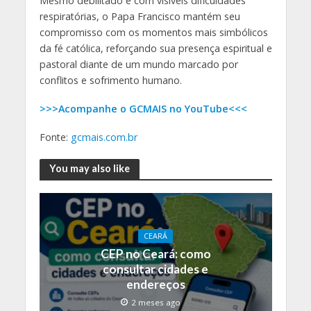
Mesmo debilitado e com visíveis dificuldades
respiratórias, o Papa Francisco mantém seu
compromisso com os momentos mais simbólicos
da fé católica, reforçando sua presença espiritual e
pastoral diante de um mundo marcado por
conflitos e sofrimento humano.
>>>Acompanhe o GCMAIS no YouTube<<<
Fonte:
gcmais.com.br
You may also like
CEARÁ
CEP no Ceará: como
consultar cidades e
endereços
2 meses ago