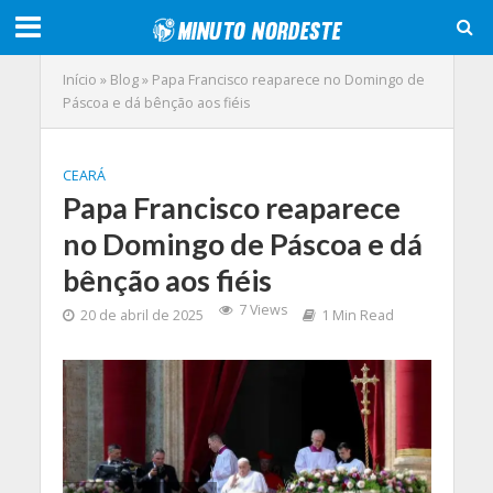
Início
»
Blog
»
Papa Francisco reaparece no Domingo de
Páscoa e dá bênção aos fiéis
CEARÁ
Papa Francisco reaparece
no Domingo de Páscoa e dá
bênção aos fiéis
7 Views
20 de abril de 2025
1 Min Read