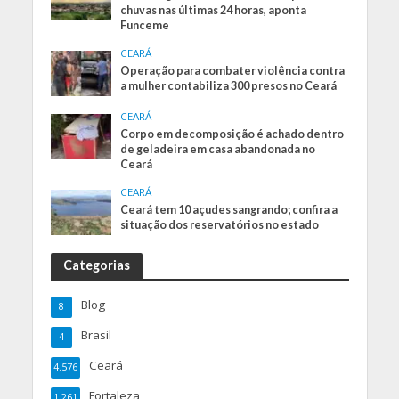
chuvas nas últimas 24 horas, aponta
Funceme
CEARÁ
Operação para combater violência contra
a mulher contabiliza 300 presos no Ceará
CEARÁ
Corpo em decomposição é achado dentro
de geladeira em casa abandonada no
Ceará
CEARÁ
Ceará tem 10 açudes sangrando; confira a
situação dos reservatórios no estado
Categorias
Blog
8
Brasil
4
Ceará
4.576
Fortaleza
1.261