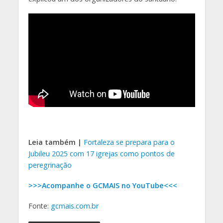
Leia também |
Fortaleza se prepara para o
Jubileu 2025 com 17 igrejas como pontos de
peregrinação
>>>Acompanhe o GCMAIS no YouTube<<<
Fonte:
gcmais.com.br