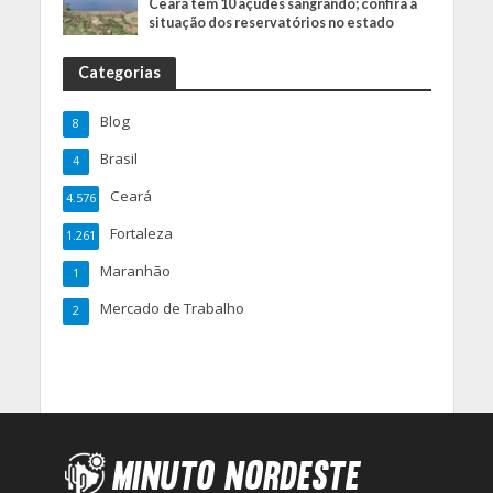
Ceará tem 10 açudes sangrando; confira a
situação dos reservatórios no estado
Categorias
Blog
8
Brasil
4
Ceará
4.576
Fortaleza
1.261
Maranhão
1
Mercado de Trabalho
2