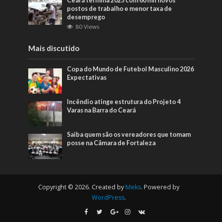
Ceará termina 2025 com 60 mil novos
postos de trabalho e menor taxa de
desemprego
80 Views
Mais discutido
Copa do Mundo de Futebol Masculino 2026
Expectativas
Incêndio atinge estrutura do Projeto 4
Varas na Barra do Ceará
Saiba quem são os vereadores que tomam
posse na Câmara de Fortaleza
Copyright © 2026. Created by
Meks
. Powered by
WordPress
.