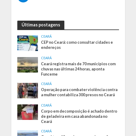
Últimas postagens
CEARÁ
CEP no Ceará: como consultar cidades e
endereços
CEARÁ
Ceará registra mais de 70 municípios com
chuvas nas últimas 24 horas, aponta
Funceme
CEARÁ
Operação para combater violência contra
a mulher contabiliza 300 presos no Ceará
CEARÁ
Corpo em decomposição é achado dentro
de geladeira em casa abandonada no
Ceará
CEARÁ