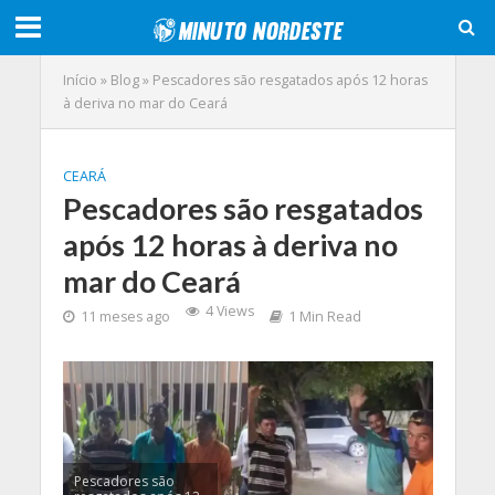
Início
»
Blog
»
Pescadores são resgatados após 12 horas
à deriva no mar do Ceará
CEARÁ
Pescadores são resgatados
após 12 horas à deriva no
mar do Ceará
4 Views
11 meses ago
1 Min Read
Pescadores são