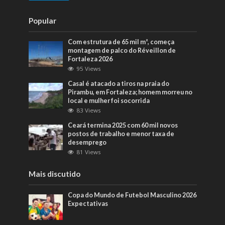
Popular
Com estrutura de 65 mil m², começa
montagem de palco do Réveillon de
Fortaleza 2026
95 Views
Casal é atacado a tiros na praia do
Pirambu, em Fortaleza; homem morreu no
local e mulher foi socorrida
83 Views
Ceará termina 2025 com 60 mil novos
postos de trabalho e menor taxa de
desemprego
81 Views
Mais discutido
Copa do Mundo de Futebol Masculino 2026
Expectativas