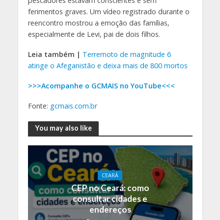
pescadores estavam conscientes e sem
ferimentos graves. Um vídeo registrado durante o
reencontro mostrou a emoção das famílias,
especialmente de Levi, pai de dois filhos.
Leia também |
Terremoto de magnitude 6
atinge o Afeganistão e deixa mais de 800 mortos
>>>Acompanhe o GCMAIS no YouTube<<<
Fonte:
gcmais.com.br
You may also like
CEARÁ
CEP no Ceará: como
consultar cidades e
endereços