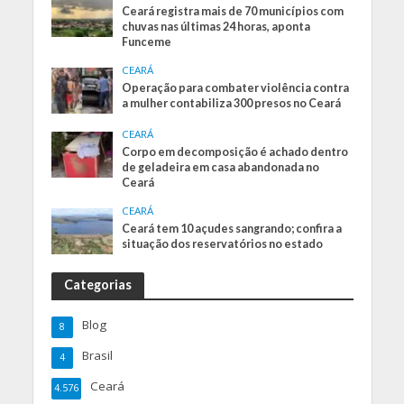
Ceará registra mais de 70 municípios com
chuvas nas últimas 24 horas, aponta
Funceme
CEARÁ
Operação para combater violência contra
a mulher contabiliza 300 presos no Ceará
CEARÁ
Corpo em decomposição é achado dentro
de geladeira em casa abandonada no
Ceará
CEARÁ
Ceará tem 10 açudes sangrando; confira a
situação dos reservatórios no estado
Categorias
Blog
8
Brasil
4
Ceará
4.576