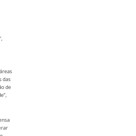
”,
 áreas
s das
ão de
e”,
tensa
erar
ve