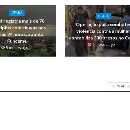
CEARÁ
CEARÁ
á registra mais de 70
Operação para combate
ípios com chuvas nas
violência contra a mulhe
mas 24 horas, aponta
contabiliza 300 presos no C
Funceme
5 meses ago
5 meses ago
VIEW ALL 