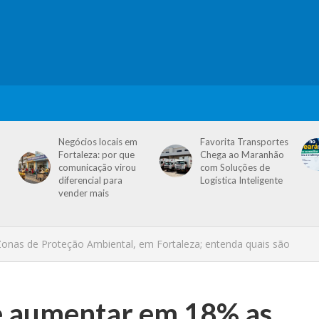
Negócios locais em
Favorita Transportes
Fortaleza: por que
Chega ao Maranhão
comunicação virou
com Soluções de
diferencial para
Logística Inteligente
vender mais
onas de Proteção Ambiental, em Fortaleza; entenda quais são
e aumentar em 18% as