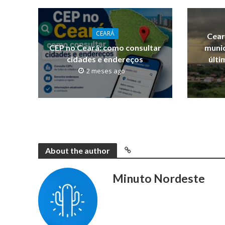
CEARÁ
Cear
CEP no Ceará: como consultar
munic
cidades e endereços
últi
2 meses ago
About the author
Minuto Nordeste