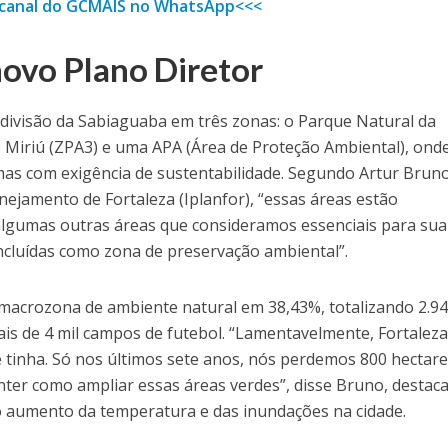
o canal do GCMAIS no WhatsApp<<<
novo Plano Diretor
 divisão da Sabiaguaba em três zonas: o Parque Natural da
 Miriú (ZPA3) e uma APA (Área de Proteção Ambiental), ond
mas com exigência de sustentabilidade. Segundo Artur Bruno
anejamento de Fortaleza (Iplanfor), “essas áreas estão
algumas outras áreas que consideramos essenciais para sua
luídas como zona de preservação ambiental”.
macrozona de ambiente natural em 38,43%, totalizando 2.9
is de 4 mil campos de futebol. “Lamentavelmente, Fortaleza
 tinha. Só nos últimos sete anos, nós perdemos 800 hectare
ter como ampliar essas áreas verdes”, disse Bruno, destac
 aumento da temperatura e das inundações na cidade.