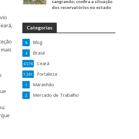
sangrando; confira a situação
dos reservatórios no estado
vio
Ceará,
Categorias
teção
Blog
8
 mais
Brasil
4
Ceará
4.576
Fortaleza
o
1.261
o
Maranhão
1
que
Mercado de Trabalho
2
ou:
orque