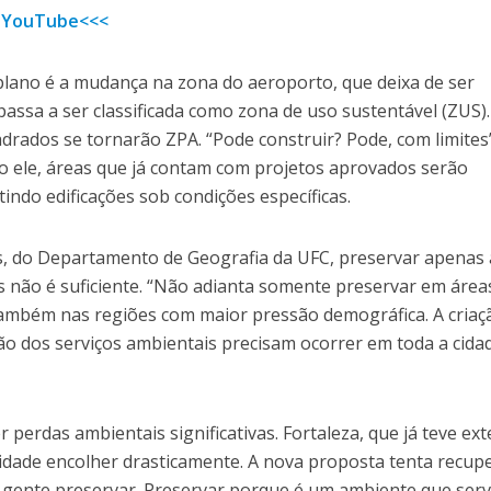
 YouTube<<<
lano é a mudança na zona do aeroporto, que deixa de ser
passa a ser classificada como zona de uso sustentável (ZUS).
drados se tornarão ZPA. “Pode construir? Pode, com limites
o ele, áreas que já contam com projetos aprovados serão
indo edificações sob condições específicas.
s, do Departamento de Geografia da UFC, preservar apenas
s não é suficiente. “Não adianta somente preservar em área
 também nas regiões com maior pressão demográfica. A criaç
o dos serviços ambientais precisam ocorrer em toda a cidad
 perdas ambientais significativas. Fortaleza, que já teve ex
lidade encolher drasticamente. A nova proposta tenta recup
a gente preservar. Preservar porque é um ambiente que ser