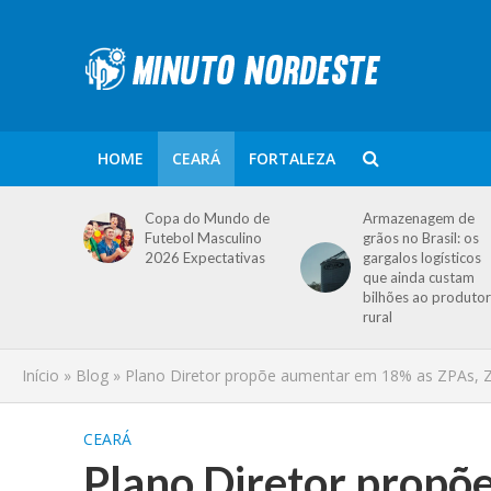
HOME
CEARÁ
FORTALEZA
Copa do Mundo de
Armazenagem de
Futebol Masculino
grãos no Brasil: os
2026 Expectativas
gargalos logísticos
que ainda custam
bilhões ao produtor
rural
Início
»
Blog
»
Plano Diretor propõe aumentar em 18% as ZPAs, Z
CEARÁ
Plano Diretor propõ