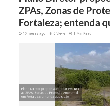
ZPAs, Zonas de Prot
Fortaleza; entenda q
10 meses ago
6 Views
1 Min Read
Plano Diretor propõe aumentar em 18%
as ZPAs, Zonas de Proteção Ambiental,
em Fortaleza; entenda quais são