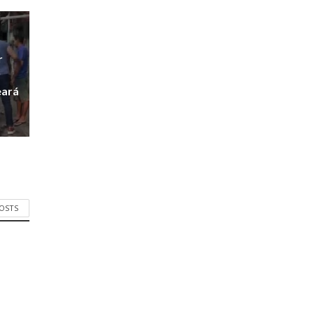
r
r
eará
POSTS