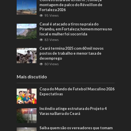
montagem de palco do Réveillon de
Fortaleza 2026
95 Views
Casal é atacado a tiros na praia do
Pirambu, em Fortaleza; homem morreu no
local e mulher foi socorrida
83 Views
Ceará termina 2025 com 60 mil novos
postos de trabalho e menor taxa de
desemprego
80 Views
Mais discutido
Copa do Mundo de Futebol Masculino 2026
Expectativas
Incêndio atinge estrutura do Projeto 4
Varas na Barra do Ceará
Saiba quem são os vereadores que tomam