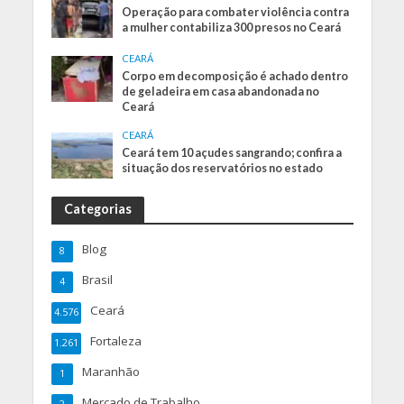
Operação para combater violência contra
a mulher contabiliza 300 presos no Ceará
CEARÁ
Corpo em decomposição é achado dentro
de geladeira em casa abandonada no
Ceará
CEARÁ
Ceará tem 10 açudes sangrando; confira a
situação dos reservatórios no estado
Categorias
Blog
8
Brasil
4
Ceará
4.576
Fortaleza
1.261
Maranhão
1
Mercado de Trabalho