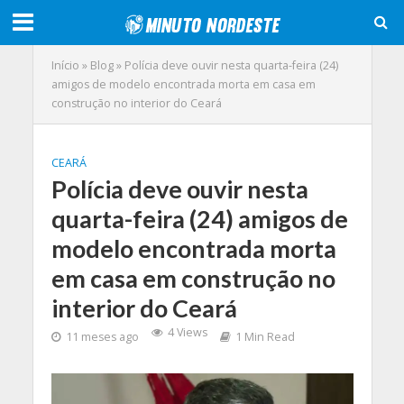
Início
»
Blog
»
Polícia deve ouvir nesta quarta-feira (24)
amigos de modelo encontrada morta em casa em
construção no interior do Ceará
CEARÁ
Polícia deve ouvir nesta
quarta-feira (24) amigos de
modelo encontrada morta
em casa em construção no
interior do Ceará
4 Views
11 meses ago
1 Min Read