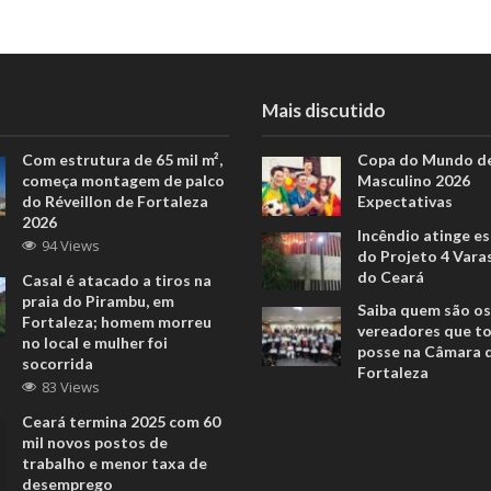
Mais discutido
Com estrutura de 65 mil m²,
Copa do Mundo de
começa montagem de palco
Masculino 2026
do Réveillon de Fortaleza
Expectativas
2026
Incêndio atinge e
94 Views
do Projeto 4 Vara
do Ceará
Casal é atacado a tiros na
praia do Pirambu, em
Saiba quem são os
Fortaleza; homem morreu
vereadores que 
no local e mulher foi
posse na Câmara 
socorrida
Fortaleza
83 Views
Ceará termina 2025 com 60
mil novos postos de
trabalho e menor taxa de
desemprego