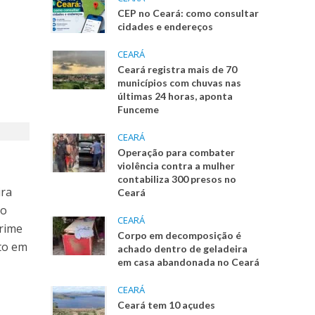
CEP no Ceará: como consultar
cidades e endereços
CEARÁ
Ceará registra mais de 70
municípios com chuvas nas
últimas 24 horas, aponta
Funceme
CEARÁ
Operação para combater
violência contra a mulher
contabiliza 300 presos no
ira
Ceará
no
CEARÁ
crime
Corpo em decomposição é
to em
achado dentro de geladeira
em casa abandonada no Ceará
CEARÁ
Ceará tem 10 açudes