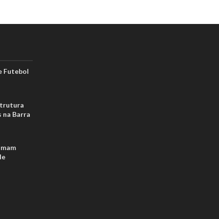
 Futebol
strutura
s na Barra
tomam
de