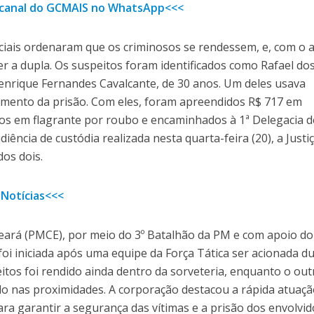
o canal do GCMAIS no WhatsApp<<<
ciais ordenaram que os criminosos se rendessem, e, com o 
r a dupla. Os suspeitos foram identificados como Rafael do
Henrique Fernandes Cavalcante, de 30 anos. Um deles usava
omento da prisão. Com eles, foram apreendidos R$ 717 em
s em flagrante por roubo e encaminhados à 1ª Delegacia d
udiência de custódia realizada nesta quarta-feira (20), a Justi
dos dois.
 Notícias<<<
 Ceará (PMCE), por meio do 3º Batalhão da PM e com apoio do
oi iniciada após uma equipe da Força Tática ser acionada d
tos foi rendido ainda dentro da sorveteria, enquanto o out
ado nas proximidades. A corporação destacou a rápida atuaç
a garantir a segurança das vítimas e a prisão dos envolvid