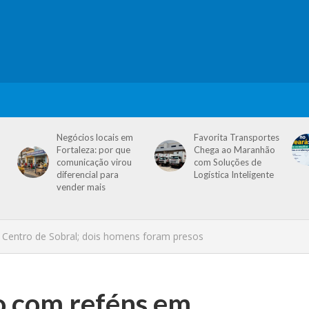
Negócios locais em
Favorita Transportes
Fortaleza: por que
Chega ao Maranhão
comunicação virou
com Soluções de
diferencial para
Logística Inteligente
vender mais
no Centro de Sobral; dois homens foram presos
to com reféns em