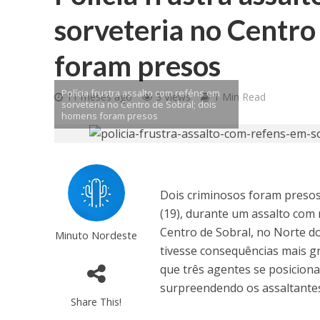
sorveteria no Centro
foram presos
Polícia frustra assalto com reféns em
11 meses ago
3 Views
1 Min Read
sorveteria no Centro de Sobral; dois
homens foram presos
Dois criminosos foram presos e
(19), durante um assalto com
Centro de Sobral, no Norte do
Minuto Nordeste
tivesse consequências mais g
que três agentes se posicion
surpreendendo os assaltante
Share This!