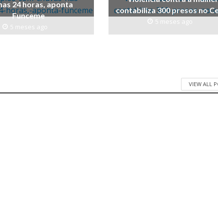
mas 24 horas, aponta
contabiliza 300 presos no C
Funceme
5 meses ago
5 meses ago
VIEW ALL 