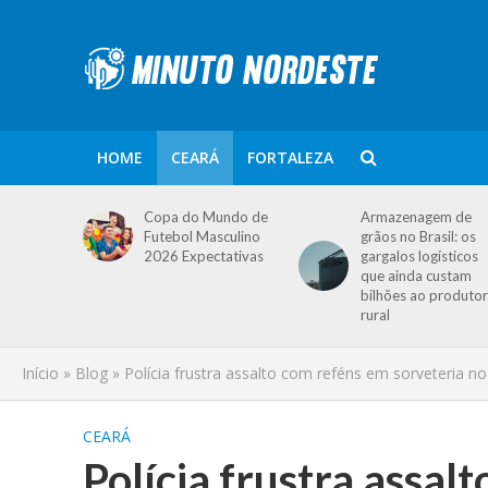
HOME
CEARÁ
FORTALEZA
Copa do Mundo de
Armazenagem de
Futebol Masculino
grãos no Brasil: os
2026 Expectativas
gargalos logísticos
que ainda custam
bilhões ao produtor
rural
Início
»
Blog
»
Polícia frustra assalto com reféns em sorveteria 
CEARÁ
Polícia frustra assal