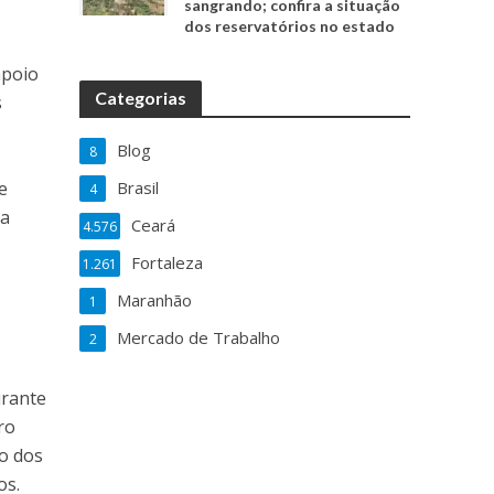
sangrando; confira a situação
dos reservatórios no estado
apoio
Categorias
s
Blog
8
Brasil
e
4
ça
Ceará
4.576
Fortaleza
1.261
Maranhão
1
Mercado de Trabalho
2
urante
ro
ão dos
os.