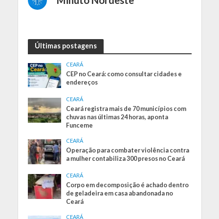
Últimas postagens
CEARÁ
CEP no Ceará: como consultar cidades e
endereços
CEARÁ
Ceará registra mais de 70 municípios com
chuvas nas últimas 24 horas, aponta
Funceme
CEARÁ
Operação para combater violência contra
a mulher contabiliza 300 presos no Ceará
CEARÁ
Corpo em decomposição é achado dentro
de geladeira em casa abandonada no
Ceará
CEARÁ