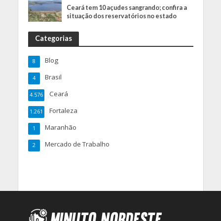
Ceará tem 10 açudes sangrando; confira a
situação dos reservatórios no estado
Categorias
Blog
8
Brasil
4
Ceará
4.576
Fortaleza
1.261
Maranhão
1
Mercado de Trabalho
2