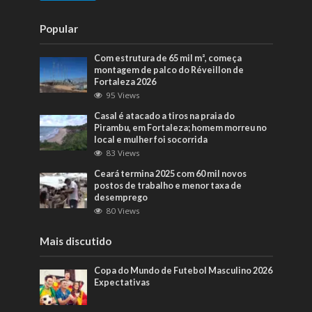
Popular
Com estrutura de 65 mil m², começa
montagem de palco do Réveillon de
Fortaleza 2026
95 Views
Casal é atacado a tiros na praia do
Pirambu, em Fortaleza; homem morreu no
local e mulher foi socorrida
83 Views
Ceará termina 2025 com 60 mil novos
postos de trabalho e menor taxa de
desemprego
80 Views
Mais discutido
Copa do Mundo de Futebol Masculino 2026
Expectativas