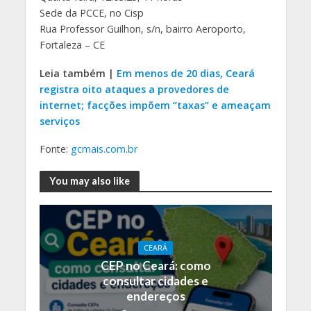
Sede da PCCE, no Cisp
Rua Professor Guilhon, s/n, bairro Aeroporto,
Fortaleza – CE
Leia também |
Em menos de 20 dias, Ceará
registra oito ataques a provedores de
internet; facções impõem “taxas” e ameaçam
serviços
Fonte:
gcmais.com.br
You may also like
CEARÁ
CEP no Ceará: como
consultar cidades e
endereços