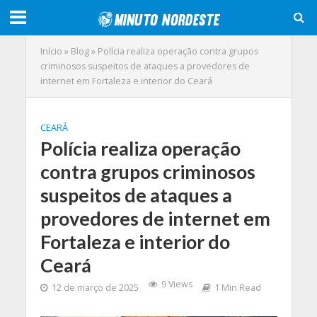
Início
»
Blog
»
Polícia realiza operação contra grupos
criminosos suspeitos de ataques a provedores de
internet em Fortaleza e interior do Ceará
CEARÁ
Polícia realiza operação
contra grupos criminosos
suspeitos de ataques a
provedores de internet em
Fortaleza e interior do
Ceará
9 Views
12 de março de 2025
1 Min Read