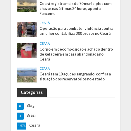
Ceará registra mais de 70 municípios com
chuvas nas últimas 24 horas, aponta
Funceme
CEARÁ
Operação para combater violência contra
a mulher contabiliza 300 presos no Ceará
CEARÁ
Corpo em decomposição é achado dentro
de geladeira em casa abandonada no
Ceará
CEARÁ
Ceará tem 10 açudes sangrando; confira a
situação dos reservatórios no estado
Categorias
Blog
8
Brasil
4
Ceará
4.576