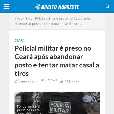
Início
»
Blog
»
Policial militar é preso no Ceará após
abandonar posto e tentar matar casal a tiros
CEARÁ
Policial militar é preso no
Ceará após abandonar
posto e tentar matar casal a
tiros
3 Views
6 meses ago
1 Min Read
Policial militar é
preso no Ceará
após abandonar