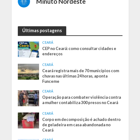
Minuto Nordeste
Últimas postagens
CEARÁ
CEP no Ceará: como consultar cidades e
endereços
CEARÁ
Ceará registra mais de 70 municípios com
chuvas nas últimas 24 horas, aponta
Funceme
CEARÁ
Operação para combater violência contra
a mulher contabiliza 300 presos no Ceará
CEARÁ
Corpo em decomposição é achado dentro
de geladeira em casa abandonada no
Ceará
CEARÁ