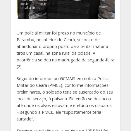
posto e tentar matar
casal a tiros
Um policial militar foi preso no município de
Parambu, no interior do Ceará, suspeito de
abandonar o próprio posto para tentar matar a
tiros um casal, na zona rural da cidade. A
ocorrência se deu na madrugada da segunda-feira
(2).
Segundo informou ao GCMAIS em nota a Polícia
Militar do Ceará (PMCE), conforme informações
preliminares, o soldado teria se ausentado do seu
local de serviço, à paisana. Ele então se deslocou
até onde os alvos estavam e efetuou os disparos
– segundo a PMCE, ele “supostamente teria
surtado”.
Durante as diligências, a equipe do 13º BPM foi