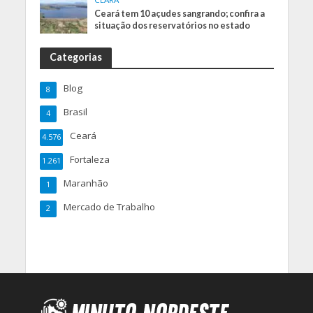
Ceará tem 10 açudes sangrando; confira a
situação dos reservatórios no estado
Categorias
Blog
8
Brasil
4
Ceará
4.576
Fortaleza
1.261
Maranhão
1
Mercado de Trabalho
2