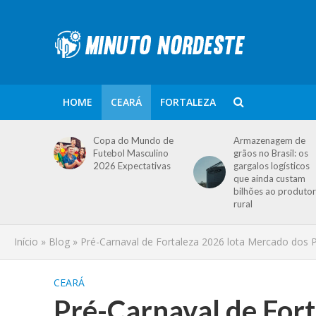
HOME
CEARÁ
FORTALEZA
Copa do Mundo de
Armazenagem de
Futebol Masculino
grãos no Brasil: os
2026 Expectativas
gargalos logísticos
que ainda custam
bilhões ao produtor
rural
Início
»
Blog
»
Pré-Carnaval de Fortaleza 2026 lota Mercado dos 
CEARÁ
Pré-Carnaval de For