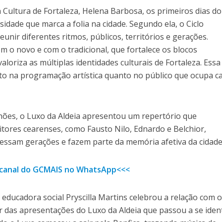
 Cultura de Fortaleza, Helena Barbosa, os primeiros dias do
sidade que marca a folia na cidade. Segundo ela, o Ciclo
unir diferentes ritmos, públicos, territórios e gerações.
m o novo e com o tradicional, que fortalece os blocos
loriza as múltiplas identidades culturais de Fortaleza. Essa
nto na programação artística quanto no público que ocupa c
ões, o Luxo da Aldeia apresentou um repertório que
ores cearenses, como Fausto Nilo, Ednardo e Belchior,
ssam gerações e fazem parte da memória afetiva da cidade
o canal do GCMAIS no WhatsApp<<<
e educadora social Pryscilla Martins celebrou a relação com 
ir das apresentações do Luxo da Aldeia que passou a se ident