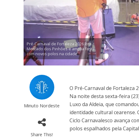
Pré-Carnaval de Fortaleza 2026 lota
Mercado dos Pinhões e amplia festa
com novos polos na cidade
O Pré-Carnaval de Fortaleza 
Na noite desta sexta-feira (2
Luxo da Aldeia, que comandou
Minuto Nordeste
identidade cultural cearense
Ciclo Carnavalesco avança com
polos espalhados pela Capital
Share This!