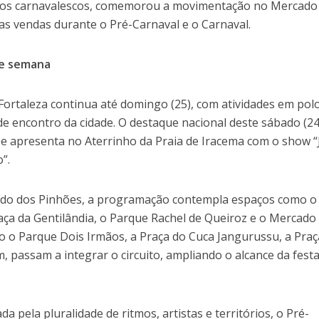
tos carnavalescos, comemorou a movimentação no Mercado
as vendas durante o Pré-Carnaval e o Carnaval.
de semana
Fortaleza continua até domingo (25), com atividades em pol
de encontro da cidade. O destaque nacional deste sábado (24
se apresenta no Aterrinho da Praia de Iracema com o show “
”.
ado dos Pinhões, a programação contempla espaços como o
raça da Gentilândia, o Parque Rachel de Queiroz e o Mercado
o o Parque Dois Irmãos, a Praça do Cuca Jangurussu, a Praç
 passam a integrar o circuito, ampliando o alcance da fest
ela pluralidade de ritmos, artistas e territórios, o Pré-