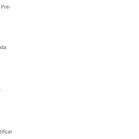
 Pré-
ada
.
o
ificar