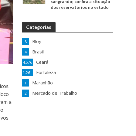
sangrando; confira a situação
dos reservatórios no estado
Categorias
Blog
8
Brasil
4
Ceará
4.576
Fortaleza
1.261
Maranhão
1
cos.
Mercado de Trabalho
2
loco
ram a
 o
ovos