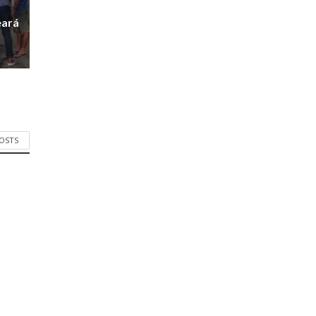
r
eará
POSTS