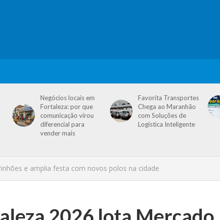
Negócios locais em
Favorita Transportes
Fortaleza: por que
Chega ao Maranhão
comunicação virou
com Soluções de
diferencial para
Logística Inteligente
vender mais
Pinhões e amplia festa com novos polos na cidade
taleza 2026 lota Mercado