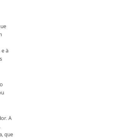
que
m
 e à
s
to
ou
or. A
,
a, que