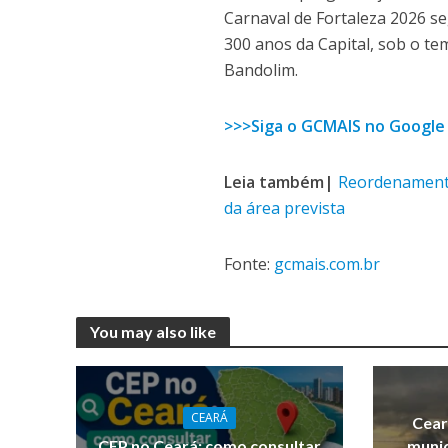
Carnaval de Fortaleza 2026 s
300 anos da Capital, sob o 
Bandolim.
>>>Siga o GCMAIS no Google
Leia também|
Reordenamento
da área prevista
Fonte:
gcmais.com.br
You may also like
CEARÁ
Cear
CEP no Ceará: como consultar
munic