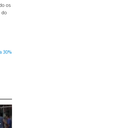
do os
a do
a 30%
r