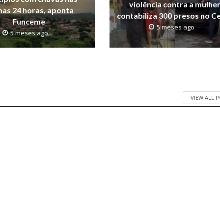
violência contra a mulhe
mas 24 horas, aponta
contabiliza 300 presos no C
Funceme
5 meses ago
5 meses ago
VIEW ALL 