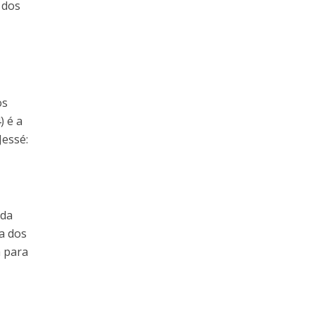
 dos
os
) é a
Jessé:
 da
a dos
a para