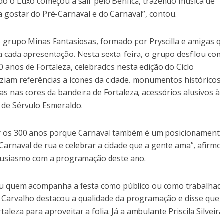
do o Luxo começou a sair pelo Benfica, trazendo música de
 a gostar do Pré-Carnaval e do Carnaval”, contou.
o grupo Minas Fantasiosas, formado por Pryscilla e amigas 
a cada apresentação. Nesta sexta-feira, o grupo desfilou co
anos de Fortaleza, celebrados nesta edição do Ciclo
aziam referências a ícones da cidade, monumentos históricos
s nas cores da bandeira de Fortaleza, acessórios alusivos à
 de Sérvulo Esmeraldo.
r os 300 anos porque Carnaval também é um posicionamen
r Carnaval de rua e celebrar a cidade que a gente ama”, afirm
ntusiasmo com a programação deste ano.
 quem acompanha a festa como público ou como trabalhad
a Carvalho destacou a qualidade da programação e disse que
taleza para aproveitar a folia. Já a ambulante Priscila Silveir