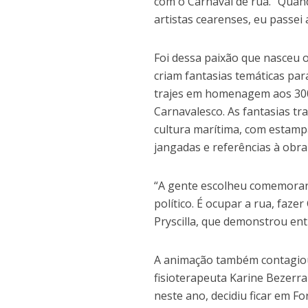
com o Carnaval de rua. “Quan
artistas cearenses, eu passei
Foi dessa paixão que nasceu 
criam fantasias temáticas par
trajes em homenagem aos 300 
Carnavalesco. As fantasias tr
cultura marítima, com estampa
jangadas e referências à obra
“A gente escolheu comemora
político. É ocupar a rua, faze
Pryscilla, que demonstrou e
A animação também contagiou
fisioterapeuta Karine Bezerr
neste ano, decidiu ficar em For