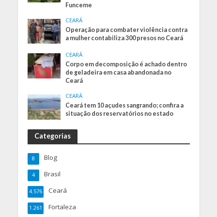
Funceme
CEARÁ
Operação para combater violência contra
a mulher contabiliza 300 presos no Ceará
CEARÁ
Corpo em decomposição é achado dentro
de geladeira em casa abandonada no
Ceará
CEARÁ
Ceará tem 10 açudes sangrando; confira a
situação dos reservatórios no estado
Categorias
Blog
8
Brasil
4
Ceará
4.576
Fortaleza
1.261