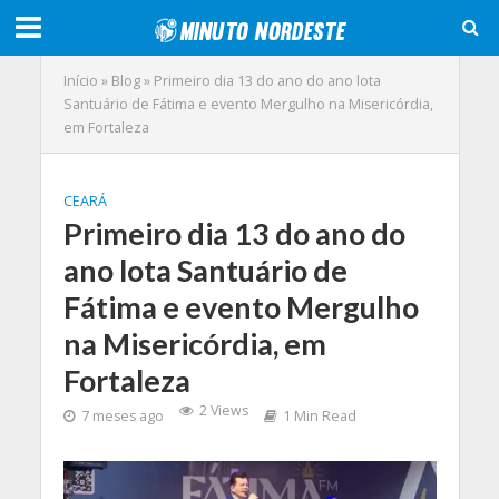
Início
»
Blog
»
Primeiro dia 13 do ano do ano lota
Santuário de Fátima e evento Mergulho na Misericórdia,
em Fortaleza
CEARÁ
Primeiro dia 13 do ano do
ano lota Santuário de
Fátima e evento Mergulho
na Misericórdia, em
Fortaleza
2 Views
7 meses ago
1 Min Read