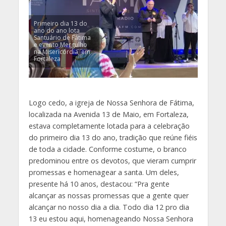
Primeiro dia 13 do
ano do ano lota
Santuário de Fátima
e evento Mergulho
na Misericórdia, em
Fortaleza
Logo cedo, a igreja de Nossa Senhora de Fátima,
localizada na Avenida 13 de Maio, em Fortaleza,
estava completamente lotada para a celebração
do primeiro dia 13 do ano, tradição que reúne fiéis
de toda a cidade. Conforme costume, o branco
predominou entre os devotos, que vieram cumprir
promessas e homenagear a santa. Um deles,
presente há 10 anos, destacou: “Pra gente
alcançar as nossas promessas que a gente quer
alcançar no nosso dia a dia. Todo dia 12 pro dia
13 eu estou aqui, homenageando Nossa Senhora