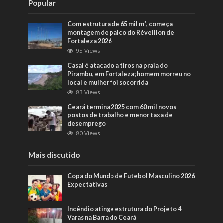
Popular
Com estrutura de 65 mil m², começa
montagem de palco do Réveillon de
Fortaleza 2026
95 Views
Casal é atacado a tiros na praia do
Pirambu, em Fortaleza; homem morreu no
local e mulher foi socorrida
83 Views
Ceará termina 2025 com 60 mil novos
postos de trabalho e menor taxa de
desemprego
80 Views
Mais discutido
Copa do Mundo de Futebol Masculino 2026
Expectativas
Incêndio atinge estrutura do Projeto 4
Varas na Barra do Ceará