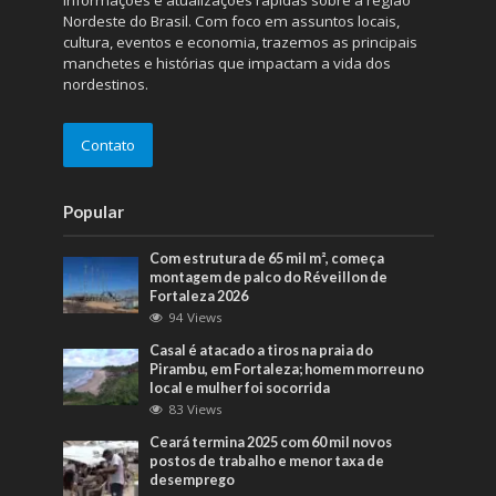
informações e atualizações rápidas sobre a região
Nordeste do Brasil. Com foco em assuntos locais,
cultura, eventos e economia, trazemos as principais
manchetes e histórias que impactam a vida dos
nordestinos.
Contato
Popular
Com estrutura de 65 mil m², começa
montagem de palco do Réveillon de
Fortaleza 2026
94 Views
Casal é atacado a tiros na praia do
Pirambu, em Fortaleza; homem morreu no
local e mulher foi socorrida
83 Views
Ceará termina 2025 com 60 mil novos
postos de trabalho e menor taxa de
desemprego