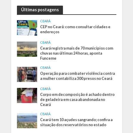
Últimas postagens
CEARÁ
CEP no Ceará: como consultar cidades e
endereços
CEARÁ
Ceará registra mais de 70 municípios com
chuvas nas últimas 24 horas, aponta
Funceme
CEARÁ
Operação para combater violência contra
a mulher contabiliza 300 presos no Ceará
CEARÁ
Corpo em decomposição é achado dentro
de geladeira em casa abandonada no
Ceará
CEARÁ
Ceará tem 10 açudes sangrando; confira a
situação dos reservatórios no estado