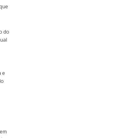
 que
o do
qual
a e
do
 em