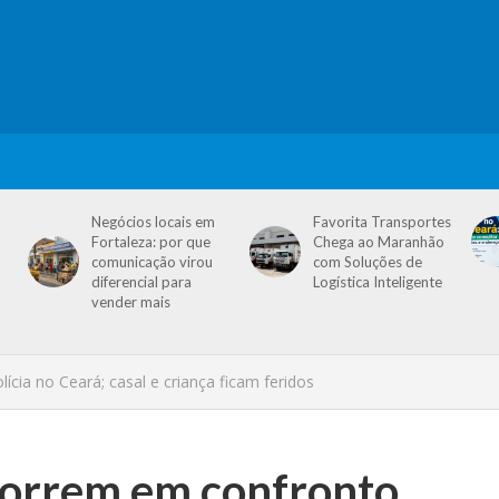
Negócios locais em
Favorita Transportes
Fortaleza: por que
Chega ao Maranhão
comunicação virou
com Soluções de
diferencial para
Logística Inteligente
vender mais
ia no Ceará; casal e criança ficam feridos
morrem em confronto