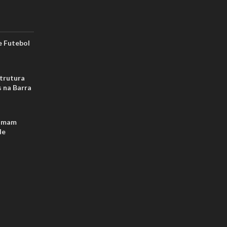
 Futebol
strutura
s na Barra
tomam
de