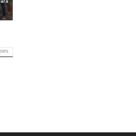
eará
POSTS