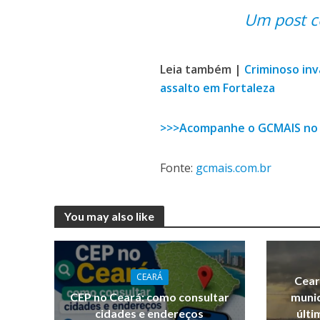
Um post c
Leia também |
Criminoso inv
assalto em Fortaleza
>>>Acompanhe o GCMAIS no
Fonte:
gcmais.com.br
You may also like
CEARÁ
Cear
CEP no Ceará: como consultar
munic
cidades e endereços
últi