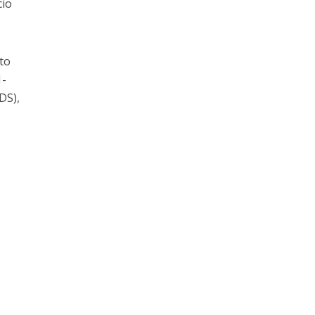
cio
to
1-
DS),