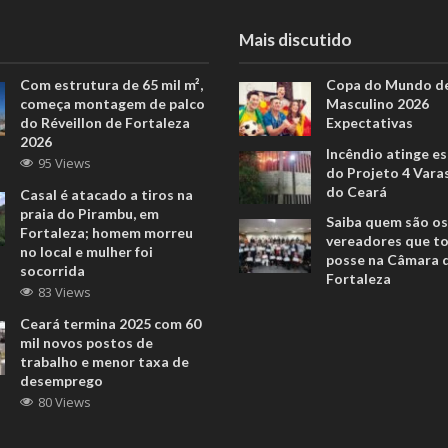
Mais discutido
Com estrutura de 65 mil m²,
Copa do Mundo de
começa montagem de palco
Masculino 2026
do Réveillon de Fortaleza
Expectativas
2026
Incêndio atinge e
95 Views
do Projeto 4 Vara
do Ceará
Casal é atacado a tiros na
praia do Pirambu, em
Saiba quem são os
Fortaleza; homem morreu
vereadores que 
no local e mulher foi
posse na Câmara 
socorrida
Fortaleza
83 Views
Ceará termina 2025 com 60
mil novos postos de
trabalho e menor taxa de
desemprego
80 Views