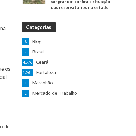
sangrando; confira a situação
dos reservatórios no estado
Categorias
 na
Blog
8
Brasil
4
Ceará
4.576
ue os
Fortaleza
1.261
ial
Maranhão
1
Mercado de Trabalho
2
ço de