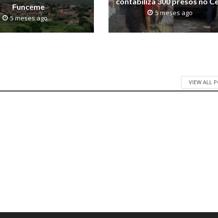
contabiliza 300 presos no C
Funceme
5 meses ago
5 meses ago
VIEW ALL 