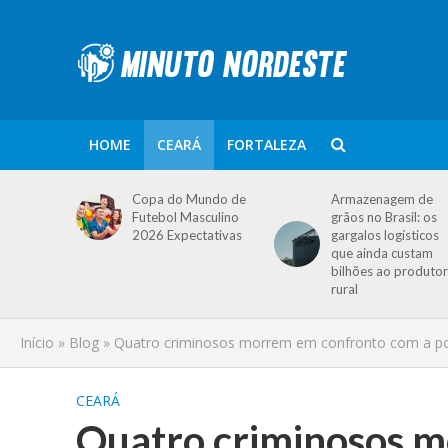
HOME
CEARÁ
FORTALEZA
Copa do Mundo de
Armazenagem de
Futebol Masculino
grãos no Brasil: os
2026 Expectativas
gargalos logísticos
que ainda custam
bilhões ao produtor
rural
Início
»
Blog
»
Quatro criminosos morrem em confronto com a políc
CEARÁ
Quatro criminosos 