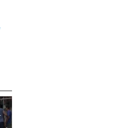
e
r
r