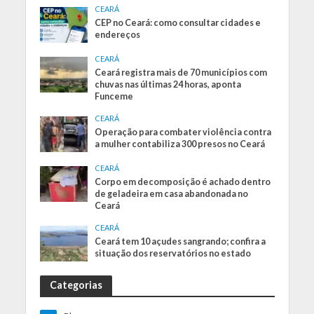
CEARÁ
CEP no Ceará: como consultar cidades e
endereços
CEARÁ
Ceará registra mais de 70 municípios com
chuvas nas últimas 24 horas, aponta
Funceme
CEARÁ
Operação para combater violência contra
a mulher contabiliza 300 presos no Ceará
CEARÁ
Corpo em decomposição é achado dentro
de geladeira em casa abandonada no
Ceará
CEARÁ
Ceará tem 10 açudes sangrando; confira a
situação dos reservatórios no estado
Categorias