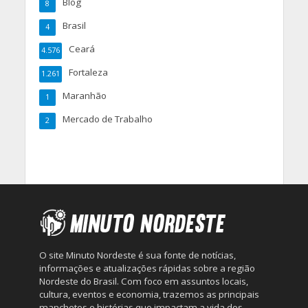
Blog
8
Brasil
4
Ceará
4.576
Fortaleza
1.261
Maranhão
1
Mercado de Trabalho
2
O site Minuto Nordeste é sua fonte de notícias,
informações e atualizações rápidas sobre a região
Nordeste do Brasil. Com foco em assuntos locais,
cultura, eventos e economia, trazemos as principais
manchetes e histórias que impactam a vida dos