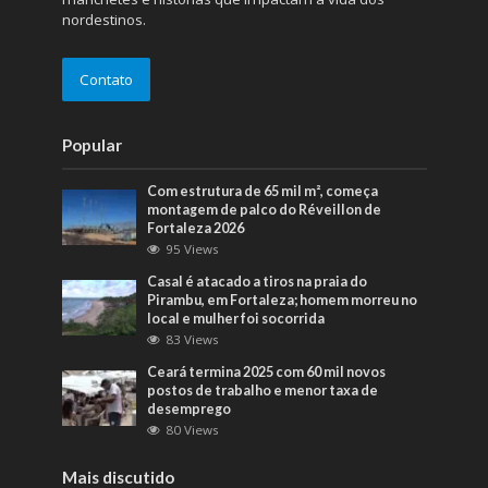
nordestinos.
Contato
Popular
Com estrutura de 65 mil m², começa
montagem de palco do Réveillon de
Fortaleza 2026
95 Views
Casal é atacado a tiros na praia do
Pirambu, em Fortaleza; homem morreu no
local e mulher foi socorrida
83 Views
Ceará termina 2025 com 60 mil novos
postos de trabalho e menor taxa de
desemprego
80 Views
Mais discutido