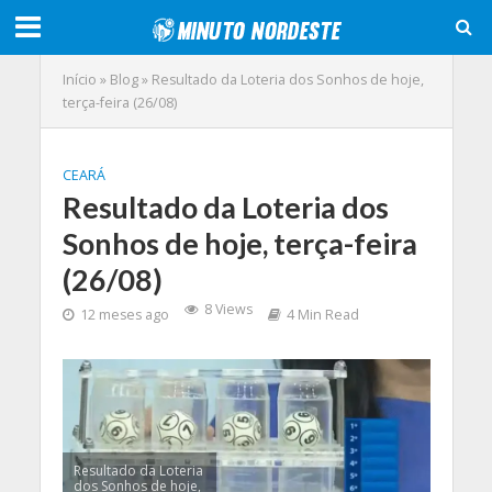
Início
»
Blog
»
Resultado da Loteria dos Sonhos de hoje,
terça-feira (26/08)
CEARÁ
Resultado da Loteria dos
Sonhos de hoje, terça-feira
(26/08)
8 Views
12 meses ago
4 Min Read
Resultado da Loteria
dos Sonhos de hoje,