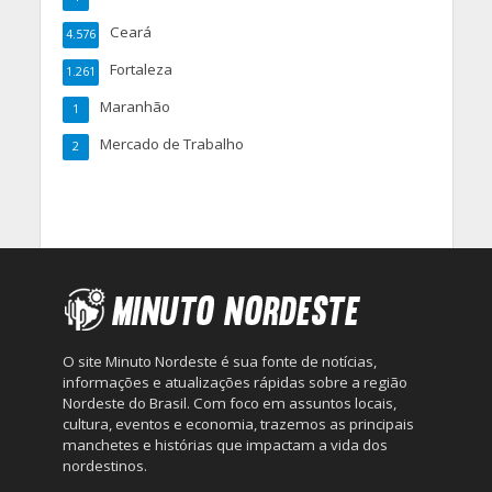
Ceará
4.576
Fortaleza
1.261
Maranhão
1
Mercado de Trabalho
2
O site Minuto Nordeste é sua fonte de notícias,
informações e atualizações rápidas sobre a região
Nordeste do Brasil. Com foco em assuntos locais,
cultura, eventos e economia, trazemos as principais
manchetes e histórias que impactam a vida dos
nordestinos.