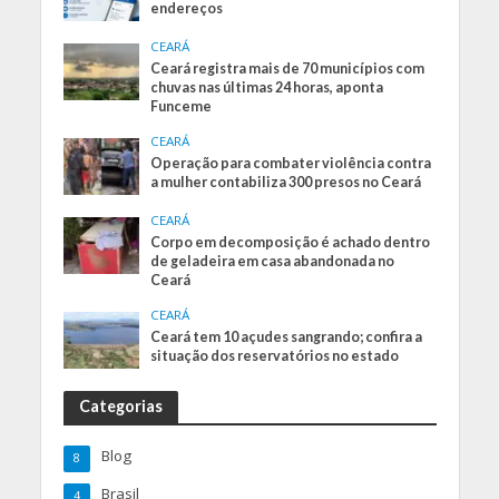
endereços
CEARÁ
Ceará registra mais de 70 municípios com
chuvas nas últimas 24 horas, aponta
Funceme
CEARÁ
Operação para combater violência contra
a mulher contabiliza 300 presos no Ceará
CEARÁ
Corpo em decomposição é achado dentro
de geladeira em casa abandonada no
Ceará
CEARÁ
Ceará tem 10 açudes sangrando; confira a
situação dos reservatórios no estado
Categorias
Blog
8
Brasil
4