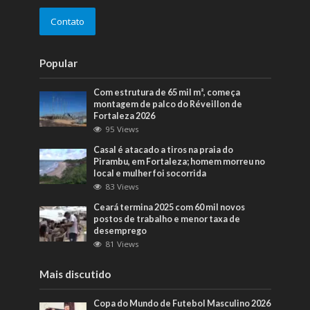
Contato
Popular
Com estrutura de 65 mil m², começa
montagem de palco do Réveillon de
Fortaleza 2026
95 Views
Casal é atacado a tiros na praia do
Pirambu, em Fortaleza; homem morreu no
local e mulher foi socorrida
83 Views
Ceará termina 2025 com 60 mil novos
postos de trabalho e menor taxa de
desemprego
81 Views
Mais discutido
Copa do Mundo de Futebol Masculino 2026