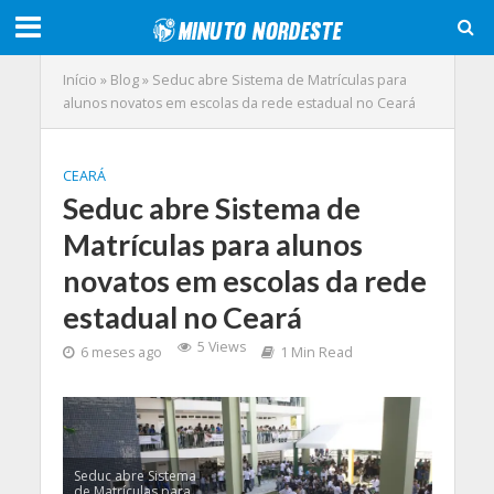
Início
»
Blog
»
Seduc abre Sistema de Matrículas para
alunos novatos em escolas da rede estadual no Ceará
CEARÁ
Seduc abre Sistema de
Matrículas para alunos
novatos em escolas da rede
estadual no Ceará
5 Views
6 meses ago
1 Min Read
Seduc abre Sistema
de Matrículas para