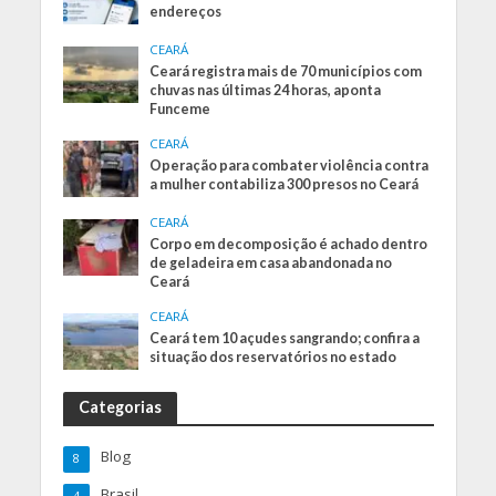
endereços
CEARÁ
Ceará registra mais de 70 municípios com
chuvas nas últimas 24 horas, aponta
Funceme
CEARÁ
Operação para combater violência contra
a mulher contabiliza 300 presos no Ceará
CEARÁ
Corpo em decomposição é achado dentro
de geladeira em casa abandonada no
Ceará
CEARÁ
Ceará tem 10 açudes sangrando; confira a
situação dos reservatórios no estado
Categorias
Blog
8
Brasil