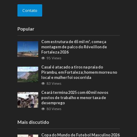
Contato
Popular
Com estrutura de 65 mil m², começa
montagem de palco do Réveillon de
Fortaleza 2026
95 Views
Casal é atacado a tiros na praia do
Pirambu, em Fortaleza; homem morreu no
local e mulher foi socorrida
83 Views
Ceará termina 2025 com 60 mil novos
postos de trabalho e menor taxa de
desemprego
80 Views
Mais discutido
Copa do Mundo de Futebol Masculino 2026