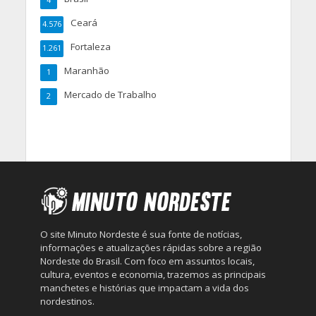
4
Ceará
4.576
Fortaleza
1.261
Maranhão
1
Mercado de Trabalho
2
O site Minuto Nordeste é sua fonte de notícias,
informações e atualizações rápidas sobre a região
Nordeste do Brasil. Com foco em assuntos locais,
cultura, eventos e economia, trazemos as principais
manchetes e histórias que impactam a vida dos
nordestinos.