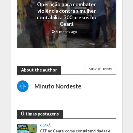
Operação para combater
violência contra a mulher
contabiliza 300 presos no
Ceará
5 meses ago
VIEW ALL POSTS
About the author
Minuto Nordeste
Últimas postagens
CEARÁ
CEP no Ceará: como consultar cidades e