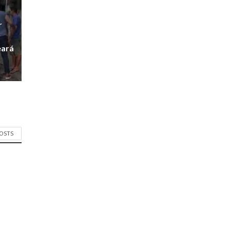
r
r
eará
POSTS