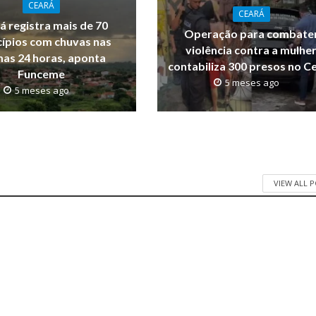
CEARÁ
CEARÁ
á registra mais de 70
Operação para combate
ípios com chuvas nas
violência contra a mulhe
mas 24 horas, aponta
contabiliza 300 presos no C
Funceme
5 meses ago
5 meses ago
VIEW ALL 