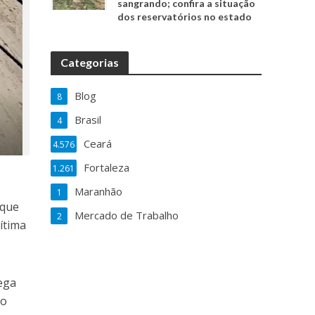
sangrando; confira a situação
dos reservatórios no estado
Categorias
Blog
8
Brasil
4
Ceará
4.576
Fortaleza
1.261
Maranhão
1
rque
Mercado de Trabalho
2
ítima
lega
ao