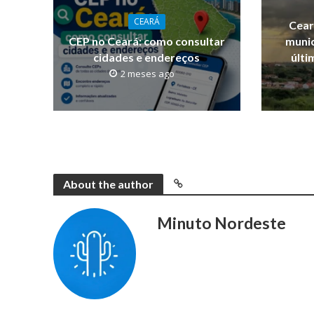
CEARÁ
Cear
CEP no Ceará: como consultar
munic
cidades e endereços
últi
2 meses ago
About the author
Minuto Nordeste