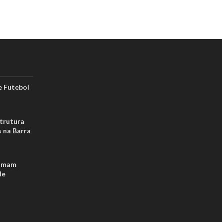
 Futebol
strutura
s na Barra
tomam
de