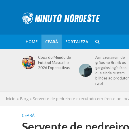
HOME
CEARÁ
FORTALEZA
Copa do Mundo de
Armazenagem de
Futebol Masculino
grãos no Brasil: os
2026 Expectativas
gargalos logísticos
que ainda custam
bilhões ao produtor
rural
Início
»
Blog
»
Servente de pedreiro é executado em frente ao loc
CEARÁ
Servente de pedreiro