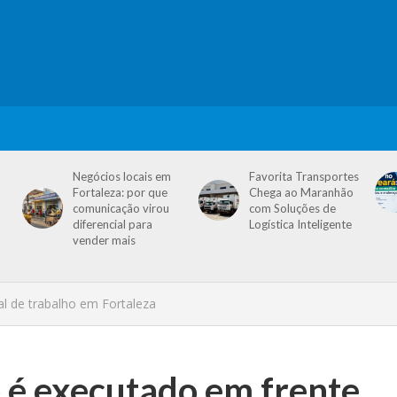
Negócios locais em
Favorita Transportes
Fortaleza: por que
Chega ao Maranhão
comunicação virou
com Soluções de
diferencial para
Logística Inteligente
vender mais
al de trabalho em Fortaleza
 é executado em frente