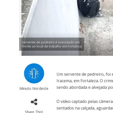
Servente de pedreiro é executado em
frente ao local de trabalho em Fortaleza
Um servente de pedreiro, foi 
Iracema, em Fortaleza. O crim
sendo abordada e alvejada p
Minuto Nordeste
O vídeo captado pelas câmeras
sentados na calçada, aguardan
Share This!