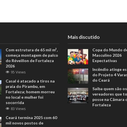
Mais discutido
Com estrutura de 65 mil m²,
Copa do Mundo de
começa montagem de palco
Masculino 2026
do Réveillon de Fortaleza
Expectativas
2026
Incêndio atinge e
95 Views
do Projeto 4 Vara
do Ceará
Casal é atacado a tiros na
praia do Pirambu, em
Saiba quem são os
Fortaleza; homem morreu
vereadores que 
no local e mulher foi
posse na Câmara 
socorrida
Fortaleza
83 Views
Ceará termina 2025 com 60
mil novos postos de