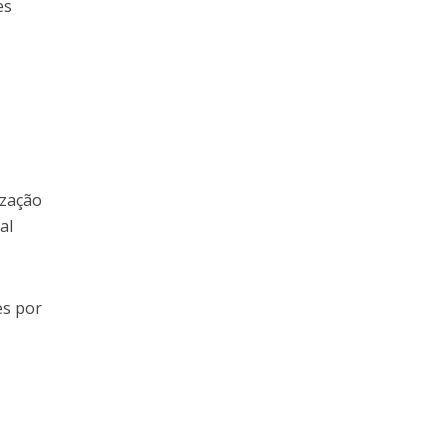
es
ização
al
es por