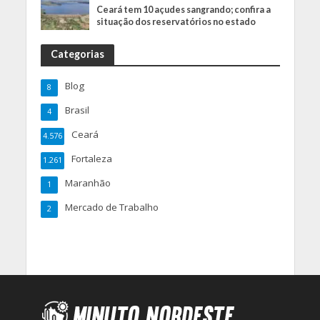
Ceará tem 10 açudes sangrando; confira a
situação dos reservatórios no estado
Categorias
Blog
8
Brasil
4
Ceará
4.576
Fortaleza
1.261
Maranhão
1
Mercado de Trabalho
2