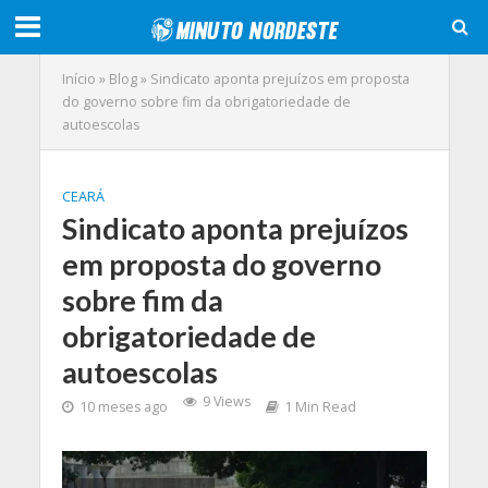
Início
»
Blog
»
Sindicato aponta prejuízos em proposta
do governo sobre fim da obrigatoriedade de
autoescolas
CEARÁ
Sindicato aponta prejuízos
em proposta do governo
sobre fim da
obrigatoriedade de
autoescolas
9 Views
10 meses ago
1 Min Read