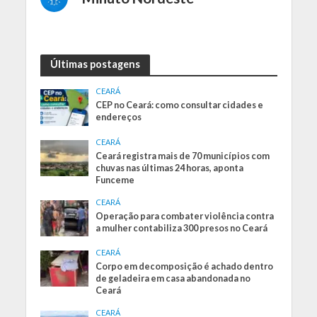
Últimas postagens
CEARÁ
CEP no Ceará: como consultar cidades e
endereços
CEARÁ
Ceará registra mais de 70 municípios com
chuvas nas últimas 24 horas, aponta
Funceme
CEARÁ
Operação para combater violência contra
a mulher contabiliza 300 presos no Ceará
CEARÁ
Corpo em decomposição é achado dentro
de geladeira em casa abandonada no
Ceará
CEARÁ