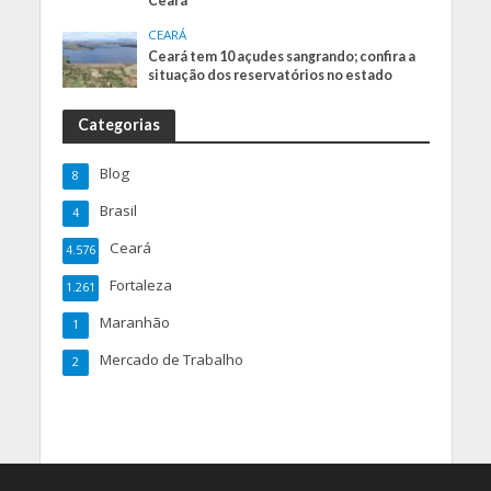
Ceará
CEARÁ
Ceará tem 10 açudes sangrando; confira a
situação dos reservatórios no estado
Categorias
Blog
8
Brasil
4
Ceará
4.576
Fortaleza
1.261
Maranhão
1
Mercado de Trabalho
2