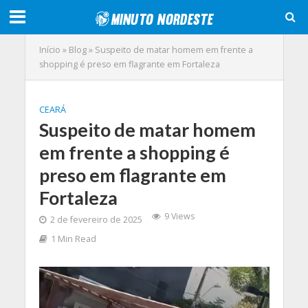
Início
»
Blog
»
Suspeito de matar homem em frente a
shopping é preso em flagrante em Fortaleza
CEARÁ
Suspeito de matar homem
em frente a shopping é
preso em flagrante em
Fortaleza
9 Views
2 de fevereiro de 2025
1 Min Read