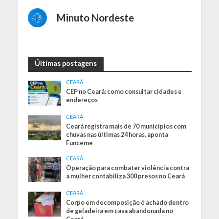
Minuto Nordeste
Últimas postagens
CEARÁ
CEP no Ceará: como consultar cidades e
endereços
CEARÁ
Ceará registra mais de 70 municípios com
chuvas nas últimas 24 horas, aponta
Funceme
CEARÁ
Operação para combater violência contra
a mulher contabiliza 300 presos no Ceará
CEARÁ
Corpo em decomposição é achado dentro
de geladeira em casa abandonada no