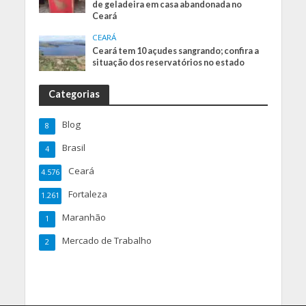
de geladeira em casa abandonada no
Ceará
CEARÁ
Ceará tem 10 açudes sangrando; confira a
situação dos reservatórios no estado
Categorias
Blog
8
Brasil
4
Ceará
4.576
Fortaleza
1.261
Maranhão
1
Mercado de Trabalho
2