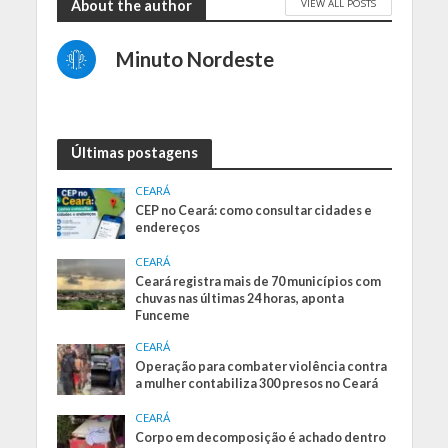
VIEW ALL POSTS
About the author
Minuto Nordeste
Últimas postagens
CEARÁ
CEP no Ceará: como consultar cidades e
endereços
CEARÁ
Ceará registra mais de 70 municípios com
chuvas nas últimas 24 horas, aponta
Funceme
CEARÁ
Operação para combater violência contra
a mulher contabiliza 300 presos no Ceará
CEARÁ
Corpo em decomposição é achado dentro