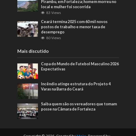
Pirambu, em Fortaleza; homem morreu no
local e mulher foi socorrida
83 Views
Ceará termina 2025 com 60 mil novos
postos de trabalho e menor taxa de
desemprego
80 Views
Mais discutido
Copa do Mundo de Futebol Masculino 2026
Expectativas
Incêndio atinge estrutura do Projeto 4
Varas na Barra do Ceará
Saiba quem são os vereadores que tomam
posse na Câmara de Fortaleza