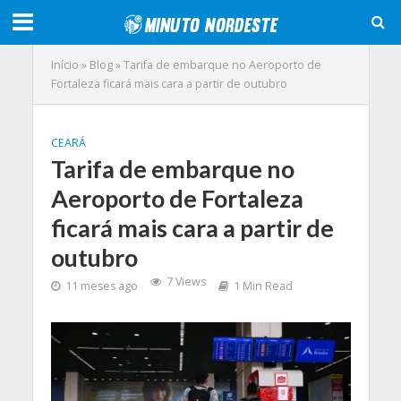
Início
»
Blog
»
Tarifa de embarque no Aeroporto de
Fortaleza ficará mais cara a partir de outubro
CEARÁ
Tarifa de embarque no
Aeroporto de Fortaleza
ficará mais cara a partir de
outubro
7 Views
11 meses ago
1 Min Read