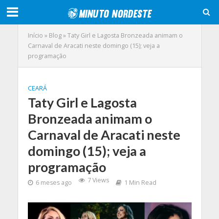
Início
»
Blog
»
Taty Girl e Lagosta Bronzeada animam o
Carnaval de Aracati neste domingo (15); veja a
programação
CEARÁ
Taty Girl e Lagosta
Bronzeada animam o
Carnaval de Aracati neste
domingo (15); veja a
programação
7 Views
6 meses ago
1 Min Read