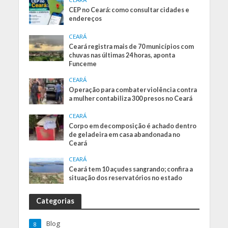
CEP no Ceará: como consultar cidades e
endereços
CEARÁ
Ceará registra mais de 70 municípios com
chuvas nas últimas 24 horas, aponta
Funceme
CEARÁ
Operação para combater violência contra
a mulher contabiliza 300 presos no Ceará
CEARÁ
Corpo em decomposição é achado dentro
de geladeira em casa abandonada no
Ceará
CEARÁ
Ceará tem 10 açudes sangrando; confira a
situação dos reservatórios no estado
Categorias
Blog
8