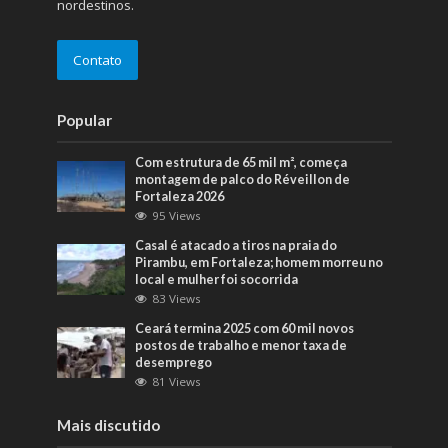
nordestinos.
Contato
Popular
Com estrutura de 65 mil m², começa
montagem de palco do Réveillon de
Fortaleza 2026
95 Views
Casal é atacado a tiros na praia do
Pirambu, em Fortaleza; homem morreu no
local e mulher foi socorrida
83 Views
Ceará termina 2025 com 60 mil novos
postos de trabalho e menor taxa de
desemprego
81 Views
Mais discutido