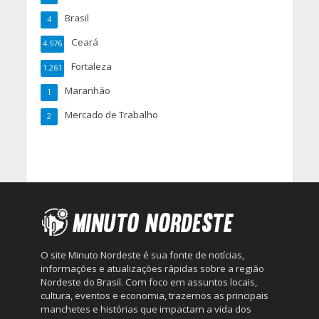
Brasil
4
Ceará
4.576
Fortaleza
1.261
Maranhão
1
Mercado de Trabalho
2
O site Minuto Nordeste é sua fonte de notícias,
informações e atualizações rápidas sobre a região
Nordeste do Brasil. Com foco em assuntos locais,
cultura, eventos e economia, trazemos as principais
manchetes e histórias que impactam a vida dos