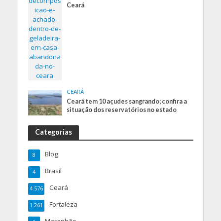
Ceará
CEARÁ
Ceará tem 10 açudes sangrando; confira a
situação dos reservatórios no estado
Categorias
Blog
8
Brasil
4
Ceará
4.576
Fortaleza
1.261