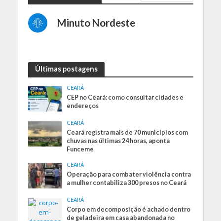
Minuto Nordeste
Últimas postagens
CEARÁ
CEP no Ceará: como consultar cidades e
endereços
CEARÁ
Ceará registra mais de 70 municípios com
chuvas nas últimas 24 horas, aponta
Funceme
CEARÁ
Operação para combater violência contra
a mulher contabiliza 300 presos no Ceará
CEARÁ
Corpo em decomposição é achado dentro
de geladeira em casa abandonada no