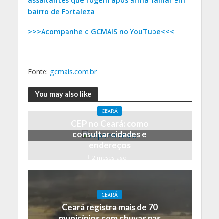
assaltantes que fogem após arma falhar em
bairro de Fortaleza
>>>Acompanhe o GCMAIS no YouTube<<<
Fonte:
gcmais.com.br
You may also like
CEARÁ
CEP no Ceará: como
consultar cidades e
endereços
2 meses ago
CEARÁ
Ceará registra mais de 70
municípios com chuvas nas