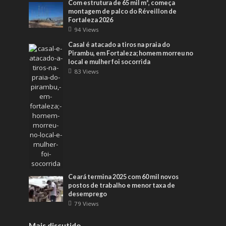
Com estrutura de 65 mil m², começa
montagem de palco do Réveillon de
Fortaleza 2026
94 Views
Casal é atacado a tiros na praia do
Pirambu, em Fortaleza; homem morreu no
local e mulher foi socorrida
83 Views
Ceará termina 2025 com 60 mil novos
postos de trabalho e menor taxa de
desemprego
79 Views
Mais discutido