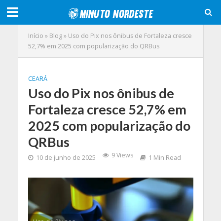
Início
»
Blog
»
Uso do Pix nos ônibus de Fortaleza cresce
52,7% em 2025 com popularização do QRBus
CEARÁ
Uso do Pix nos ônibus de
Fortaleza cresce 52,7% em
2025 com popularização do
QRBus
9 Views
10 de junho de 2025
1 Min Read