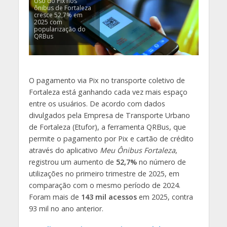
Uso do Pix nos
ônibus de Fortaleza
cresce 52,7% em
2025 com
popularização do
QRBus
O pagamento via Pix no transporte coletivo de
Fortaleza está ganhando cada vez mais espaço
entre os usuários. De acordo com dados
divulgados pela Empresa de Transporte Urbano
de Fortaleza (Etufor), a ferramenta QRBus, que
permite o pagamento por Pix e cartão de crédito
através do aplicativo
Meu Ônibus Fortaleza
,
registrou um aumento de
52,7%
no número de
utilizações no primeiro trimestre de 2025, em
comparação com o mesmo período de 2024.
Foram mais de
143 mil acessos
em 2025, contra
93 mil no ano anterior.