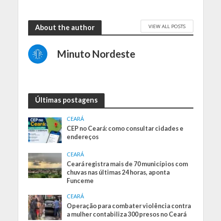
VIEW ALL POSTS
About the author
Minuto Nordeste
Últimas postagens
CEARÁ
CEP no Ceará: como consultar cidades e
endereços
CEARÁ
Ceará registra mais de 70 municípios com
chuvas nas últimas 24 horas, aponta
Funceme
CEARÁ
Operação para combater violência contra
a mulher contabiliza 300 presos no Ceará