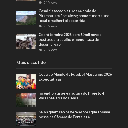
94 Views
Casal é atacado a tiros na praia do
Pirambu, em Fortaleza; homem morreu no
local e mulher foi socorrida
83 Views
Ceará termina 2025 com 60 mil novos
postos de trabalho e menor taxa de
desemprego
79 Views
Mais discutido
Copa do Mundo de Futebol Masculino 2026
Expectativas
Incêndio atinge estrutura do Projeto 4
Varas na Barra do Ceará
Saiba quem são os vereadores que tomam
posse na Câmara de Fortaleza