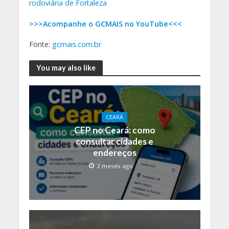
rodoviária de Fortaleza
>>>Acompanhe o GCMAIS no YouTube<<<
Fonte:
gcmais.com.br
You may also like
CEARÁ
CEP no Ceará: como
consultar cidades e
endereços
2 meses ago