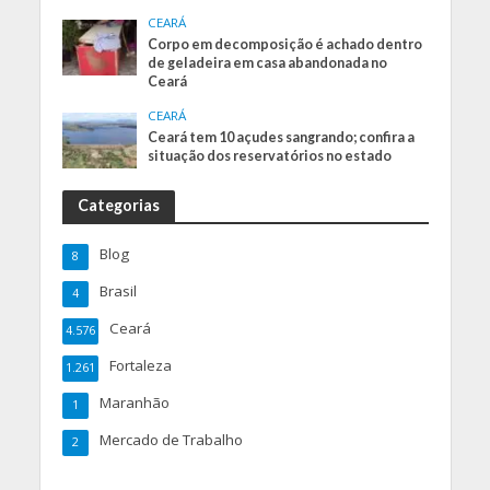
CEARÁ
Corpo em decomposição é achado dentro
de geladeira em casa abandonada no
Ceará
CEARÁ
Ceará tem 10 açudes sangrando; confira a
situação dos reservatórios no estado
Categorias
Blog
8
Brasil
4
Ceará
4.576
Fortaleza
1.261
Maranhão
1
Mercado de Trabalho
2