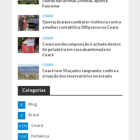
chuvas nas últimas 24 horas, aponta
Funceme
CEARÁ
Operação para combater violência contra
a mulher contabiliza 300 presos no Ceará
CEARÁ
Corpo em decomposição é achado dentro
de geladeira em casa abandonada no
Ceará
CEARÁ
Ceará tem 10 açudes sangrando; confira a
situação dos reservatórios no estado
Categorias
Blog
8
Brasil
4
Ceará
4.576
Fortaleza
1.261