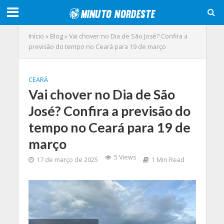
Início
»
Blog
»
Vai chover no Dia de São José? Confira a
previsão do tempo no Ceará para 19 de março
CEARÁ
Vai chover no Dia de São
José? Confira a previsão do
tempo no Ceará para 19 de
março
5 Views
17 de março de 2025
1 Min Read