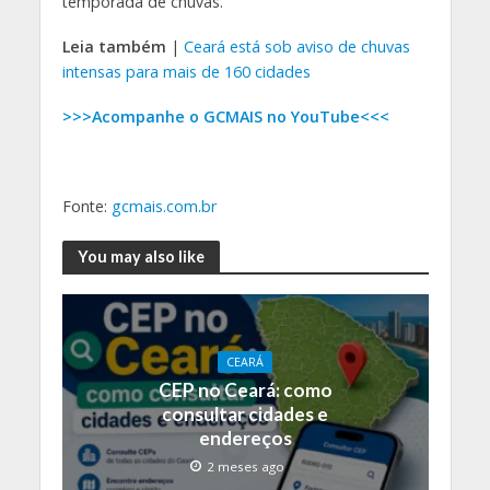
temporada de chuvas.
Leia também
|
Ceará está sob aviso de chuvas
intensas para mais de 160 cidades
>>>Acompanhe o GCMAIS no YouTube<<<
Fonte:
gcmais.com.br
You may also like
CEARÁ
CEP no Ceará: como
consultar cidades e
endereços
2 meses ago