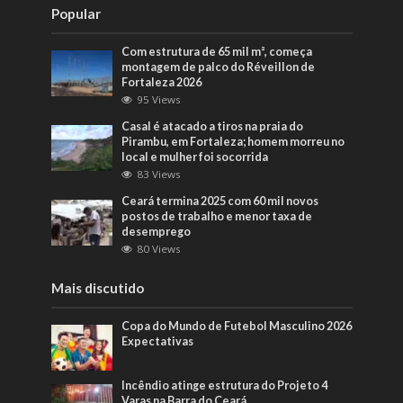
Popular
Com estrutura de 65 mil m², começa
montagem de palco do Réveillon de
Fortaleza 2026
95 Views
Casal é atacado a tiros na praia do
Pirambu, em Fortaleza; homem morreu no
local e mulher foi socorrida
83 Views
Ceará termina 2025 com 60 mil novos
postos de trabalho e menor taxa de
desemprego
80 Views
Mais discutido
Copa do Mundo de Futebol Masculino 2026
Expectativas
Incêndio atinge estrutura do Projeto 4
Varas na Barra do Ceará