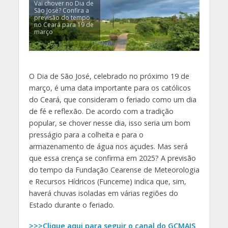
Vai chover no Dia de
São José? Confira a
previsão do tempo
no Ceará para 19 de
março
O Dia de São José, celebrado no próximo 19 de
março, é uma data importante para os católicos
do Ceará, que consideram o feriado como um dia
de fé e reflexão. De acordo com a tradição
popular, se chover nesse dia, isso seria um bom
presságio para a colheita e para o
armazenamento de água nos açudes. Mas será
que essa crença se confirma em 2025? A previsão
do tempo da Fundação Cearense de Meteorologia
e Recursos Hídricos (Funceme) indica que, sim,
haverá chuvas isoladas em várias regiões do
Estado durante o feriado.
>>>Clique aqui para seguir o canal do GCMAIS