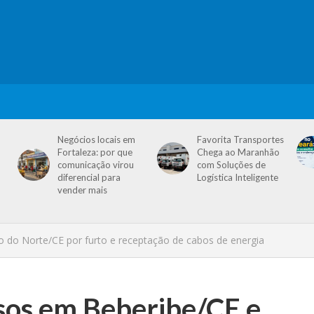
Negócios locais em
Favorita Transportes
Fortaleza: por que
Chega ao Maranhão
comunicação virou
com Soluções de
diferencial para
Logística Inteligente
vender mais
 do Norte/CE por furto e receptação de cabos de energia
sos em Beberibe/CE e