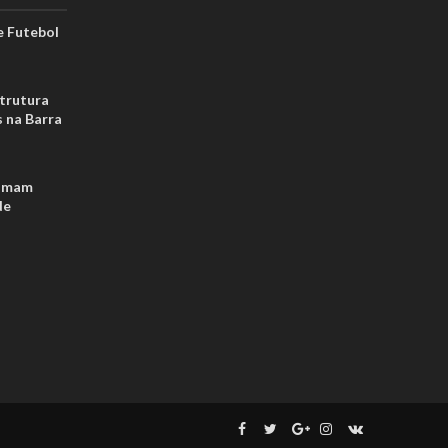
 Futebol
strutura
s na Barra
tomam
de