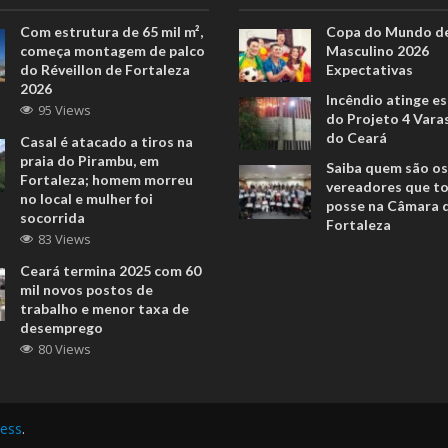
Com estrutura de 65 mil m²,
Copa do Mundo de
começa montagem de palco
Masculino 2026
do Réveillon de Fortaleza
Expectativas
2026
Incêndio atinge e
95 Views
do Projeto 4 Vara
do Ceará
Casal é atacado a tiros na
praia do Pirambu, em
Saiba quem são os
Fortaleza; homem morreu
vereadores que 
no local e mulher foi
posse na Câmara 
socorrida
Fortaleza
83 Views
Ceará termina 2025 com 60
mil novos postos de
trabalho e menor taxa de
desemprego
80 Views
ess
.