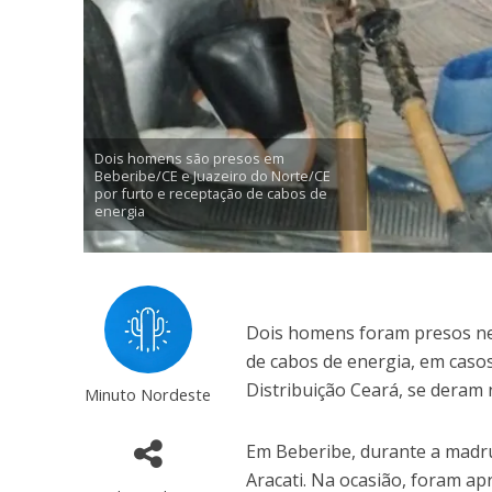
Dois homens são presos em
Beberibe/CE e Juazeiro do Norte/CE
por furto e receptação de cabos de
energia
Dois homens foram presos nest
de cabos de energia, em caso
Distribuição Ceará, se deram 
Minuto Nordeste
Em Beberibe, durante a madru
Aracati. Na ocasião, foram ap