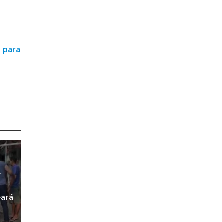
l para
r
r
eará