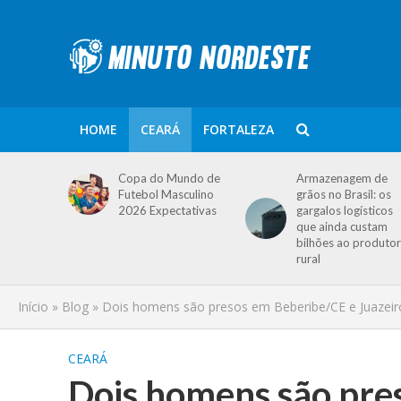
HOME
CEARÁ
FORTALEZA
Copa do Mundo de
Armazenagem de
Futebol Masculino
grãos no Brasil: os
2026 Expectativas
gargalos logísticos
que ainda custam
bilhões ao produtor
rural
Início
»
Blog
»
Dois homens são presos em Beberibe/CE e Juazeiro
CEARÁ
Dois homens são pre