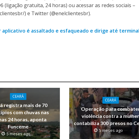
 (ligação gratuita, 24 horas) ou acessar as redes sociais –
ientesbr/) e Twitter (@enelclientesbr).
 aplicativo é assaltado e esfaqueado e dirige até termina
CEARÁ
CEARÁ
á registra mais de 70
Operação para combate
ípios com chuvas nas
violência contra a mulhe
mas 24 horas, aponta
contabiliza 300 presos no C
Funceme
5 meses ago
5 meses ago