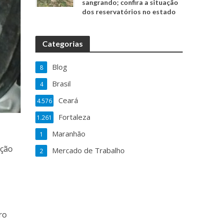
sangrando; confira a situação
dos reservatórios no estado
Categorias
Blog
8
Brasil
4
Ceará
4.576
Fortaleza
1.261
Maranhão
1
ação
Mercado de Trabalho
2
ro