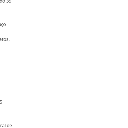
ndo 35
aço
etos,
85
ral de