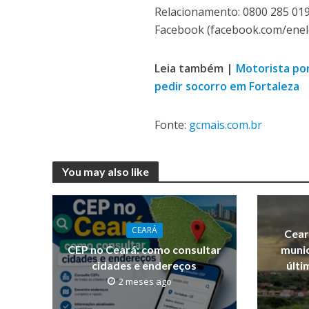
Relacionamento: 0800 285 0196
Facebook (facebook.com/enelcl
Leia também |
Motorista por
pedir socorro em Fortaleza
Fonte:
gcmais.com.br
You may also like
CEARÁ
Cear
CEP no Ceará: como consultar
munic
cidades e endereços
últi
2 meses ago