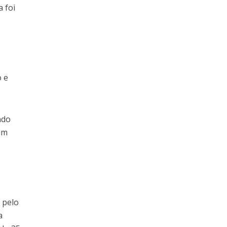
a foi
o e
ndo
am
 pelo
a