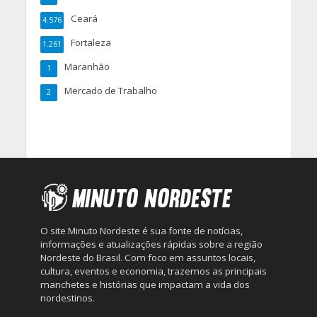
Ceará
4.576
Fortaleza
1.261
Maranhão
1
Mercado de Trabalho
2
O site Minuto Nordeste é sua fonte de notícias,
informações e atualizações rápidas sobre a região
Nordeste do Brasil. Com foco em assuntos locais,
cultura, eventos e economia, trazemos as principais
manchetes e histórias que impactam a vida dos
nordestinos.