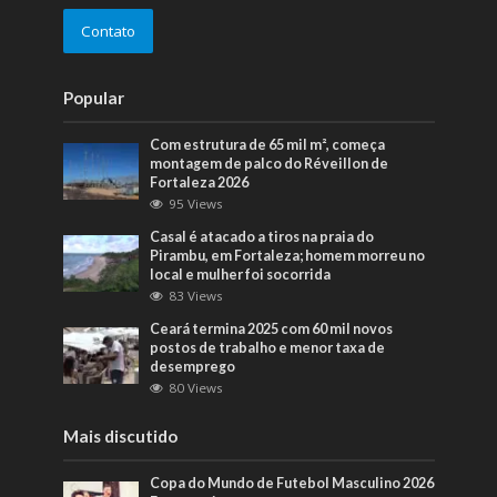
Contato
Popular
Com estrutura de 65 mil m², começa
montagem de palco do Réveillon de
Fortaleza 2026
95 Views
Casal é atacado a tiros na praia do
Pirambu, em Fortaleza; homem morreu no
local e mulher foi socorrida
83 Views
Ceará termina 2025 com 60 mil novos
postos de trabalho e menor taxa de
desemprego
80 Views
Mais discutido
Copa do Mundo de Futebol Masculino 2026