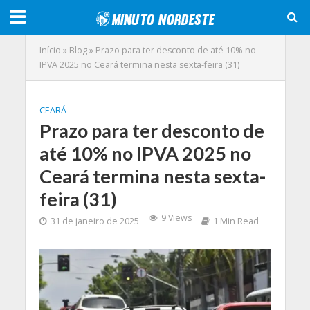
Início
»
Blog
»
Prazo para ter desconto de até 10% no
IPVA 2025 no Ceará termina nesta sexta-feira (31)
CEARÁ
Prazo para ter desconto de
até 10% no IPVA 2025 no
Ceará termina nesta sexta-
feira (31)
9 Views
31 de janeiro de 2025
1 Min Read