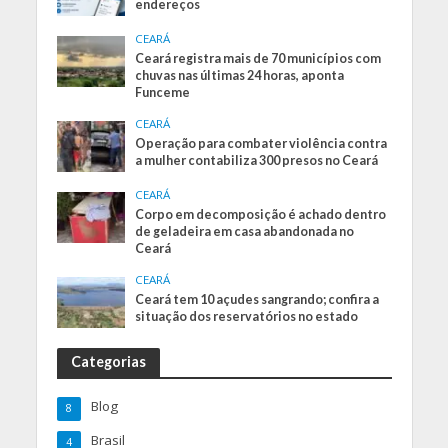
endereços
CEARÁ
Ceará registra mais de 70 municípios com
chuvas nas últimas 24 horas, aponta
Funceme
CEARÁ
Operação para combater violência contra
a mulher contabiliza 300 presos no Ceará
CEARÁ
Corpo em decomposição é achado dentro
de geladeira em casa abandonada no
Ceará
CEARÁ
Ceará tem 10 açudes sangrando; confira a
situação dos reservatórios no estado
Categorias
Blog
8
Brasil
4