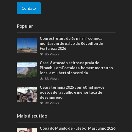
Contato
Popular
Com estrutura de 65 mil m², começa
montagem de palco do Réveillon de
Fortaleza 2026
95 Views
Casal é atacado a tiros na praia do
Pirambu, em Fortaleza; homem morreu no
local e mulher foi socorrida
83 Views
Ceará termina 2025 com 60 mil novos
postos de trabalho e menor taxa de
desemprego
80 Views
Mais discutido
Copa do Mundo de Futebol Masculino 2026