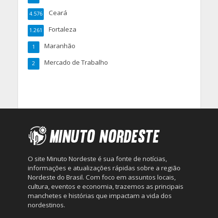
Ceará
4.576
Fortaleza
1.261
Maranhão
1
Mercado de Trabalho
2
O site Minuto Nordeste é sua fonte de notícias,
informações e atualizações rápidas sobre a região
Nordeste do Brasil. Com foco em assuntos locais,
cultura, eventos e economia, trazemos as principais
manchetes e histórias que impactam a vida dos
nordestinos.