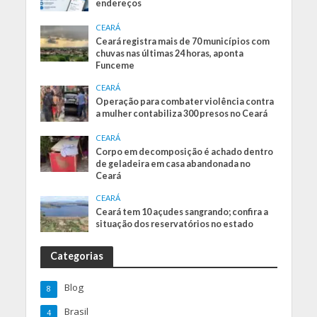
endereços
CEARÁ
Ceará registra mais de 70 municípios com
chuvas nas últimas 24 horas, aponta
Funceme
CEARÁ
Operação para combater violência contra
a mulher contabiliza 300 presos no Ceará
CEARÁ
Corpo em decomposição é achado dentro
de geladeira em casa abandonada no
Ceará
CEARÁ
Ceará tem 10 açudes sangrando; confira a
situação dos reservatórios no estado
Categorias
Blog
8
Brasil
4