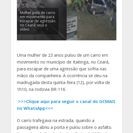
Mulher pula de carro
em movimento para
escapar de agressão
no Ceará; veja o
vídeo
Uma mulher de 23 anos pulou de um carro em
movimento no município de Itaitinga, no Ceará,
para escapar de uma agressão que sofria nas
mãos da companheira. A ocorrência se deu na
madrugada desta quinta-feira (12), por volta de
1h10, na rodovia BR-116.
>>>Clique aqui para seguir o canal do GCMAIS
no WhatsApp<<<
O carro trafegava na estrada, quando a
passageira abriu a porta e pulou sobre o asfalto.