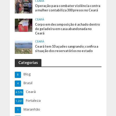
CEARÁ
Operação para combater violência contra
a mulher contabiliza 300 presos no Ceará
CEARÁ
Corpo em decomposição é achado dentro
de geladeira em casa abandonada no
Ceará
CEARÁ
Ceará tem 10 açudes sangrando; confira a
situação dos reservatórios no estado
Categorias
Blog
8
Brasil
4
Ceará
4.576
Fortaleza
1.261
Maranhão
1