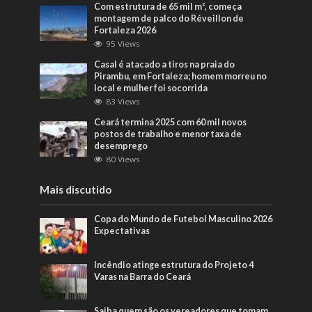
Com estrutura de 65 mil m², começa
montagem de palco do Réveillon de
Fortaleza 2026
95 Views
Casal é atacado a tiros na praia do
Pirambu, em Fortaleza; homem morreu no
local e mulher foi socorrida
83 Views
Ceará termina 2025 com 60 mil novos
postos de trabalho e menor taxa de
desemprego
80 Views
Mais discutido
Copa do Mundo de Futebol Masculino 2026
Expectativas
Incêndio atinge estrutura do Projeto 4
Varas na Barra do Ceará
Saiba quem são os vereadores que tomam