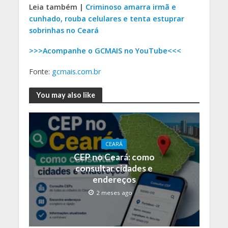
Leia também |
Criminoso amarra irmã e
cunhado, rouba celulares e tenta estuprar
sobrinhas no Ceará
>>>Acompanhe o GCMAIS no YouTube<<<
Fonte:
gcmais.com.br
You may also like
CEARÁ
CEP no Ceará: como
consultar cidades e
endereços
2 meses ago