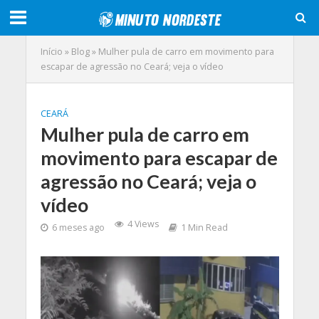
Início
»
Blog
»
Mulher pula de carro em movimento para
escapar de agressão no Ceará; veja o vídeo
CEARÁ
Mulher pula de carro em
movimento para escapar de
agressão no Ceará; veja o
vídeo
4 Views
6 meses ago
1 Min Read