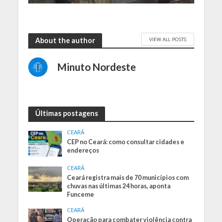
VIEW ALL POSTS
About the author
Minuto Nordeste
Últimas postagens
CEARÁ
CEP no Ceará: como consultar cidades e
endereços
CEARÁ
Ceará registra mais de 70 municípios com
chuvas nas últimas 24 horas, aponta
Funceme
CEARÁ
Operação para combater violência contra