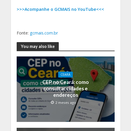
>>>Acompanhe o GCMAIS no YouTube<<<
Fonte:
gcmais.com.br
You may also like
CEARÁ
CEP no Ceará: como
consultar cidades e
endereços
2 meses ago