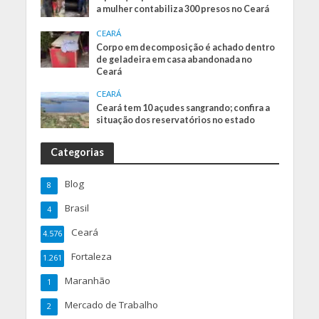
a mulher contabiliza 300 presos no Ceará
CEARÁ
Corpo em decomposição é achado dentro
de geladeira em casa abandonada no
Ceará
CEARÁ
Ceará tem 10 açudes sangrando; confira a
situação dos reservatórios no estado
Categorias
Blog
8
Brasil
4
Ceará
4.576
Fortaleza
1.261
Maranhão
1
Mercado de Trabalho
2