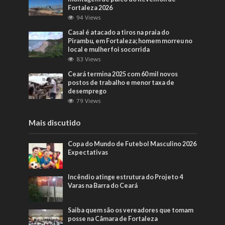
Fortaleza 2026
94 Views
Casal é atacado a tiros na praia do
Pirambu, em Fortaleza; homem morreu no
local e mulher foi socorrida
83 Views
Ceará termina 2025 com 60 mil novos
postos de trabalho e menor taxa de
desemprego
79 Views
Mais discutido
Copa do Mundo de Futebol Masculino 2026
Expectativas
Incêndio atinge estrutura do Projeto 4
Varas na Barra do Ceará
Saiba quem são os vereadores que tomam
posse na Câmara de Fortaleza