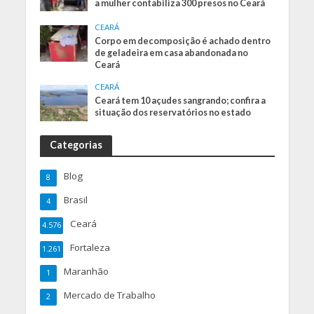
a mulher contabiliza 300 presos no Ceará
CEARÁ
Corpo em decomposição é achado dentro
de geladeira em casa abandonada no
Ceará
CEARÁ
Ceará tem 10 açudes sangrando; confira a
situação dos reservatórios no estado
Categorias
Blog
8
Brasil
4
Ceará
4.576
Fortaleza
1.261
Maranhão
1
Mercado de Trabalho
2