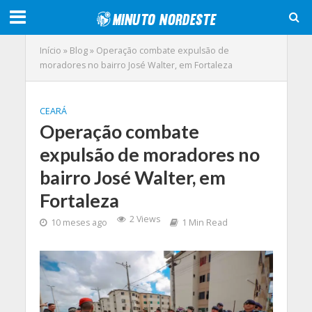
Início
»
Blog
»
Operação combate expulsão de
moradores no bairro José Walter, em Fortaleza
CEARÁ
Operação combate
expulsão de moradores no
bairro José Walter, em
Fortaleza
2 Views
10 meses ago
1 Min Read