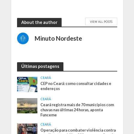
VIEW ALL POSTS
About the author
Minuto Nordeste
Últimas postagens
CEARÁ
CEP no Ceará: como consultar cidades e
endereços
CEARÁ
Ceará registra mais de 70 municípios com
chuvas nas últimas 24 horas, aponta
Funceme
CEARÁ
Operação para combater violência contra