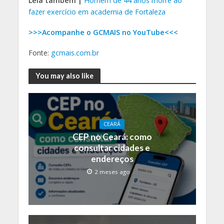
Leia também |
Homem de 44 anos morre ao
fazer exercício em academia de Fortaleza
>>>Acompanhe o GCMAIS no YouTube<<<
Fonte:
gcmais.com.br
You may also like
CEARÁ
CEP no Ceará: como
consultar cidades e
endereços
2 meses ago