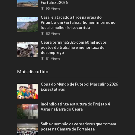
Fortaleza 2026
95 Views
Casal é atacado a tiros na praia do
Pirambu, em Fortaleza; homem morreu no
local e mulher foi socorrida
83 Views
Ceará termina 2025 com 60 mil novos
postos de trabalho e menor taxa de
desemprego
81 Views
Mais discutido
Copa do Mundo de Futebol Masculino 2026
Expectativas
Incêndio atinge estrutura do Projeto 4
Varas na Barra do Ceará
Saiba quem são os vereadores que tomam
posse na Câmara de Fortaleza