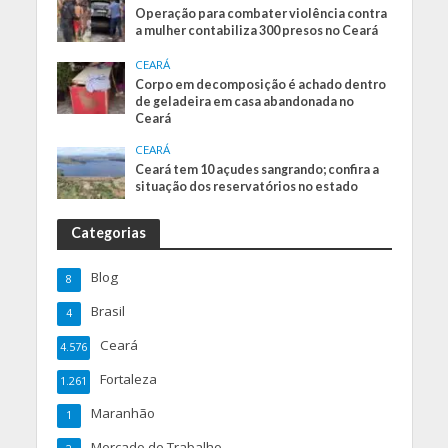
Operação para combater violência contra
a mulher contabiliza 300 presos no Ceará
CEARÁ
Corpo em decomposição é achado dentro
de geladeira em casa abandonada no
Ceará
CEARÁ
Ceará tem 10 açudes sangrando; confira a
situação dos reservatórios no estado
Categorias
Blog
8
Brasil
4
Ceará
4.576
Fortaleza
1.261
Maranhão
1
Mercado de Trabalho