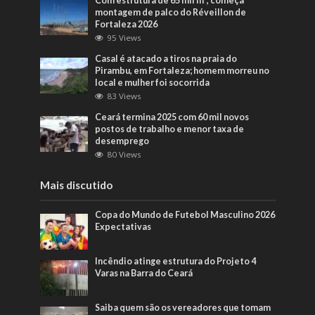
Com estrutura de 65 mil m², começa
montagem de palco do Réveillon de
Fortaleza 2026
95 Views
Casal é atacado a tiros na praia do
Pirambu, em Fortaleza; homem morreu no
local e mulher foi socorrida
83 Views
Ceará termina 2025 com 60 mil novos
postos de trabalho e menor taxa de
desemprego
80 Views
Mais discutido
Copa do Mundo de Futebol Masculino 2026
Expectativas
Incêndio atinge estrutura do Projeto 4
Varas na Barra do Ceará
Saiba quem são os vereadores que tomam