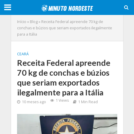
Início
»
Blog
»
Receita Federal apreende 70 kg de
conchas e búzios que seriam exportados ilegalmente
para a Itália
CEARÁ
Receita Federal apreende
70 kg de conchas e búzios
que seriam exportados
ilegalmente para a Itália
1 Views
10 meses ago
1 Min Read