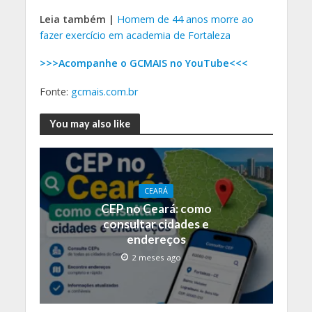
Leia também |
Homem de 44 anos morre ao
fazer exercício em academia de Fortaleza
>>>Acompanhe o GCMAIS no YouTube<<<
Fonte:
gcmais.com.br
You may also like
CEARÁ
CEP no Ceará: como
consultar cidades e
endereços
2 meses ago