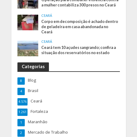
a mulher contabiliza 300 presos no Ceará
CEARÁ
Corpo em decomposição é achado dentro
de geladeira em casa abandonada no
Ceará
CEARÁ
Ceará tem 10 açudes sangrando; confira a
situação dos reservatórios no estado
Categorias
Blog
8
Brasil
4
Ceará
4.576
Fortaleza
1.261
Maranhão
1
Mercado de Trabalho
2