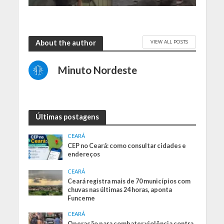
VIEW ALL POSTS
About the author
Minuto Nordeste
Últimas postagens
CEARÁ
CEP no Ceará: como consultar cidades e
endereços
CEARÁ
Ceará registra mais de 70 municípios com
chuvas nas últimas 24 horas, aponta
Funceme
CEARÁ
Operação para combater violência contra