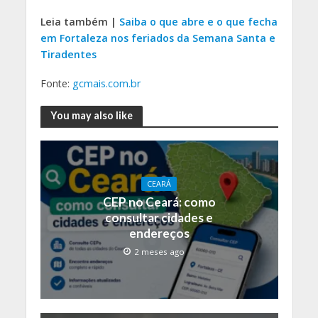
Leia também |
Saiba o que abre e o que fecha
em Fortaleza nos feriados da Semana Santa e
Tiradentes
Fonte:
gcmais.com.br
You may also like
CEARÁ
CEP no Ceará: como
consultar cidades e
endereços
2 meses ago