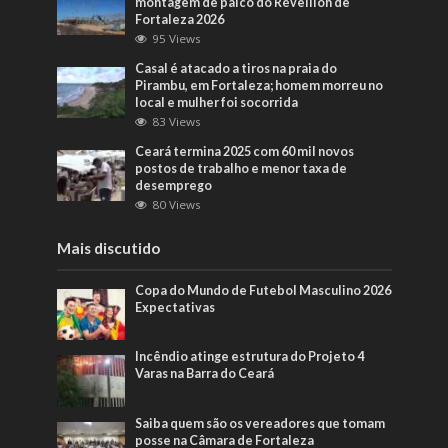
montagem de palco do Réveillon de
Fortaleza 2026
95 Views
Casal é atacado a tiros na praia do
Pirambu, em Fortaleza; homem morreu no
local e mulher foi socorrida
83 Views
Ceará termina 2025 com 60 mil novos
postos de trabalho e menor taxa de
desemprego
80 Views
Mais discutido
Copa do Mundo de Futebol Masculino 2026
Expectativas
Incêndio atinge estrutura do Projeto 4
Varas na Barra do Ceará
Saiba quem são os vereadores que tomam
posse na Câmara de Fortaleza