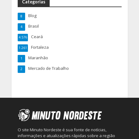
Categorias
Blog
8
Brasil
4
Ceará
4.576
Fortaleza
1.261
Maranhão
1
Mercado de Trabalho
2
O site Minuto Nordeste é sua fonte de notícias,
informações e atualizações rápidas sobre a região