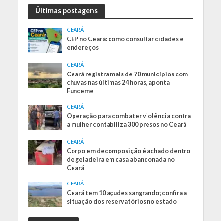
Últimas postagens
CEARÁ
CEP no Ceará: como consultar cidades e
endereços
CEARÁ
Ceará registra mais de 70 municípios com
chuvas nas últimas 24 horas, aponta
Funceme
CEARÁ
Operação para combater violência contra
a mulher contabiliza 300 presos no Ceará
CEARÁ
Corpo em decomposição é achado dentro
de geladeira em casa abandonada no
Ceará
CEARÁ
Ceará tem 10 açudes sangrando; confira a
situação dos reservatórios no estado