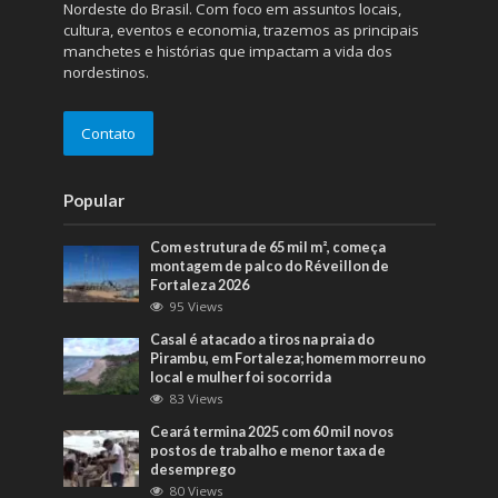
Nordeste do Brasil. Com foco em assuntos locais,
cultura, eventos e economia, trazemos as principais
manchetes e histórias que impactam a vida dos
nordestinos.
Contato
Popular
Com estrutura de 65 mil m², começa
montagem de palco do Réveillon de
Fortaleza 2026
95 Views
Casal é atacado a tiros na praia do
Pirambu, em Fortaleza; homem morreu no
local e mulher foi socorrida
83 Views
Ceará termina 2025 com 60 mil novos
postos de trabalho e menor taxa de
desemprego
80 Views