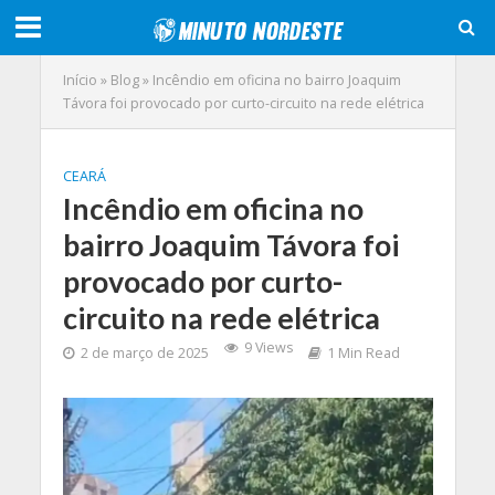
Início
»
Blog
»
Incêndio em oficina no bairro Joaquim
Távora foi provocado por curto-circuito na rede elétrica
CEARÁ
Incêndio em oficina no
bairro Joaquim Távora foi
provocado por curto-
circuito na rede elétrica
9 Views
2 de março de 2025
1 Min Read